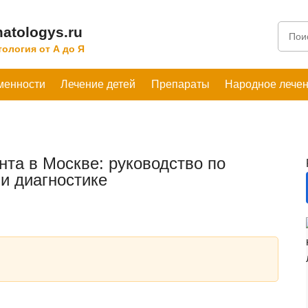
atologys.ru
ология от А до Я
менности
Лечение детей
Препараты
Народное лече
нта в Москве: руководство по
и диагностике