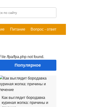
ние
Питание
Вопрос - ответ
File /fpa/fpa.php not found.
Популярное
Как выглядит бородавка
куриная жопка: причины и