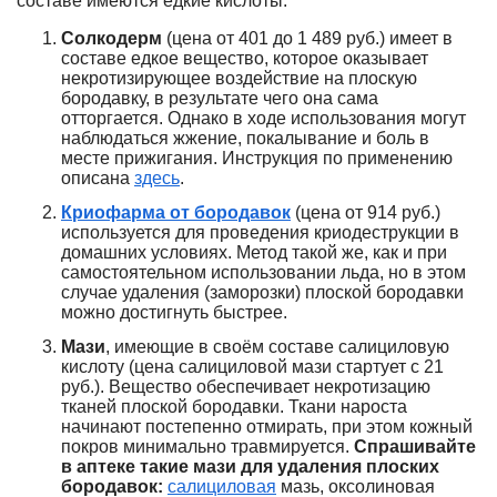
составе имеются едкие кислоты:
Солкодерм
(цена от 401 до 1 489 руб.) имеет в
составе едкое вещество, которое оказывает
некротизирующее воздействие на плоскую
бородавку, в результате чего она сама
отторгается. Однако в ходе использования могут
наблюдаться жжение, покалывание и боль в
месте прижигания. Инструкция по применению
описана
здесь
.
Криофарма от бородавок
(цена от 914 руб.)
используется для проведения криодеструкции в
домашних условиях. Метод такой же, как и при
самостоятельном использовании льда, но в этом
случае удаления (заморозки) плоской бородавки
можно достигнуть быстрее.
Мази
, имеющие в своём составе салициловую
кислоту (цена салициловой мази стартует с 21
руб.). Вещество обеспечивает некротизацию
тканей плоской бородавки. Ткани нароста
начинают постепенно отмирать, при этом кожный
покров минимально травмируется.
Спрашивайте
в аптеке такие мази для удаления плоских
бородавок:
салициловая
мазь, оксолиновая