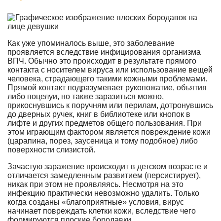
Как уже упоминалось выше, это заболевание
проявляется вследствие инфицирования организма
ВПЧ. Обычно это происходит в результате прямого
контакта с носителем вируса или использование вещей
человека, страдающего такими кожными проблемами.
Прямой контакт подразумевает рукопожатие, объятия
либо поцелуи, но также заразиться можно,
прикоснувшись к поручням или перилам, дотронувшись
до дверных ручек, книг в библиотеке или кнопок в
лифте и других предметов общего пользования. При
этом играющим фактором является повреждение кожи
(царапина, порез, заусеница и тому подобное) либо
поверхности слизистой.
Зачастую заражение происходит в детском возрасте и
отличается замедленным развитием (персистирует),
никак при этом не проявляясь. Несмотря на это
инфекцию практически невозможно удалить. Только
когда созданы «благоприятные» условия, вирус
начинает повреждать клетки кожи, вследствие чего
формируются плоские бородавки.