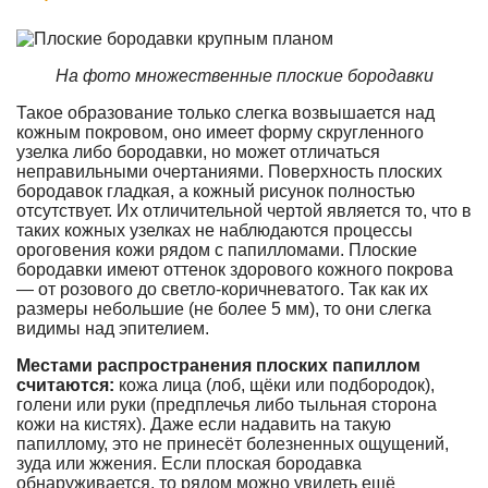
На фото множественные плоские бородавки
Такое образование только слегка возвышается над
кожным покровом, оно имеет форму скругленного
узелка либо бородавки, но может отличаться
неправильными очертаниями. Поверхность плоских
бородавок гладкая, а кожный рисунок полностью
отсутствует. Их отличительной чертой является то, что в
таких кожных узелках не наблюдаются процессы
ороговения кожи рядом с папилломами. Плоские
бородавки имеют оттенок здорового кожного покрова
— от розового до светло-коричневатого. Так как их
размеры небольшие (не более 5 мм), то они слегка
видимы над эпителием.
Местами распространения плоских папиллом
считаются:
кожа лица (лоб, щёки или подбородок),
голени или руки (предплечья либо тыльная сторона
кожи на кистях). Даже если надавить на такую
папиллому, это не принесёт болезненных ощущений,
зуда или жжения. Если плоская бородавка
обнаруживается, то рядом можно увидеть ещё