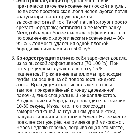
Электрокоагуляция
представляет собой
практически такое же иссечение плоской папулы,
но вместо простого скальпеля используется петля
коагулятора, на которую подаётся
высокочастотный ток. Такой петлей хирург просто
срезает бородавку, оставляя на её месте ранку.
Метод обладает более высокой эффективностью
по сравнению с хирургическим иссечением – 80-
95 %. Стоимость удаления одной плоской
бородавки начинается от 500 руб.
Криодеструкция
отлично себя зарекомендовала
из-за высокой эффективности (70-100 %). При
этом рецидивы случаются всего у 15 %
пациентов. Прижигание папилломы происходит
путём нанесения на её поверхность жидкого
азота. Врач-дерматолог использует ватный
тампон, прикреплённый к концу деревянной
палочки, либо специальный криоаппликатор.
Воздействие на бородавку проводится в течение
10-30 секунд. Из-за того, что происходит
заморозка тканей на глубинном уровне кожи,
папула становится плотной и белеет. На её месте
появляется пузырёк, напоминающий микроожог.
Через неделю корочка, покрывающая это место,
постепенно начинает усыхать, а спустя 14 дней