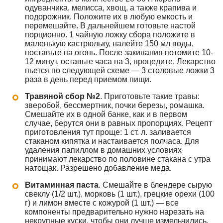
одуванчика, мелисса, хвощ, а также крапива и
подорожник. Положите их в любую емкость и
перемешайте. В дальнейшем готовьте настой
порционно. 1 чайную ложку сбора положите в
маленькую кастрюльку, налейте 150 мл воды,
поставьте на огонь. После закипания потомите 10-
12 минут, оставьте часа на 3, процедите. Лекарство
пьется по следующей схеме — 3 столовые ложки 3
раза в день перед приемом пищи.
Травяной сбор №2
. Приготовьте такие травы:
зверобой, бессмертник, почки березы, ромашка.
Смешайте их в одной банке, как и в первом
случае, берутся они в равных пропорциях. Рецепт
приготовления тут проще: 1 ст. л. заливается
стаканом кипятка и настаивается полчаса. Для
удаления папиллом в домашних условиях
принимают лекарство по половине стакана с утра
натощак. Разрешено добавление меда.
Витаминная паста
. Смешайте в блендере сырую
свеклу (1/2 шт.), морковь (1 шт.), грецкие орехи (100
г) и лимон вместе с кожурой (1 шт.) — все
компоненты предварительно нужно нарезать на
некрупные куски, чтобы они лучше измельчились.