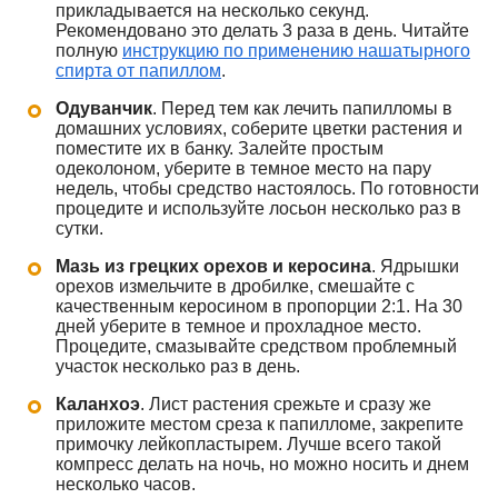
прикладывается на несколько секунд.
Рекомендовано это делать 3 раза в день. Читайте
полную
инструкцию по применению нашатырного
спирта от папиллом
.
Одуванчик
. Перед тем как лечить папилломы в
домашних условиях, соберите цветки растения и
поместите их в банку. Залейте простым
одеколоном, уберите в темное место на пару
недель, чтобы средство настоялось. По готовности
процедите и используйте лосьон несколько раз в
сутки.
Мазь из грецких орехов и керосина
. Ядрышки
орехов измельчите в дробилке, смешайте с
качественным керосином в пропорции 2:1. На 30
дней уберите в темное и прохладное место.
Процедите, смазывайте средством проблемный
участок несколько раз в день.
Каланхоэ
. Лист растения срежьте и сразу же
приложите местом среза к папилломе, закрепите
примочку лейкопластырем. Лучше всего такой
компресс делать на ночь, но можно носить и днем
несколько часов.