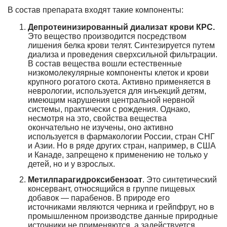
В состав препарата входят такие компоненты:
Депротеинизированный диализат крови КРС.
Это вещество производится посредством
лишения белка крови телят. Синтезируется путем
диализа и проведения сверхсильной фильтрации.
В состав вещества вошли естественные
низкомолекулярные компоненты клеток и крови
крупного рогатого скота. Активно применяется в
неврологии, используется для инъекций детям,
имеющим нарушения центральной нервной
системы, практически с рождения. Однако,
несмотря на это, свойства вещества
окончательно не изучены, оно активно
используется в фармакологии России, стран СНГ
и Азии. Но в ряде других стран, например, в США
и Канаде, запрещено к применению не только у
детей, но и у взрослых.
Метилпарагидроксибензоат
. Это синтетический
консервант, относящийся в группе пищевых
добавок — парабенов. В природе его
источниками являются черника и грейпфрут, но в
промышленном производстве данные природные
источники не применяются, а задействуется