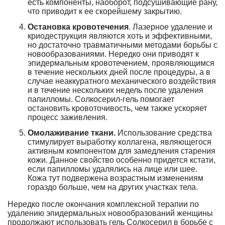
есть компоненты, наоборот, подсушивающие рану,
что приводит к ее скорейшему закрытию.
Остановка кровотечения
. Лазерное удаление и
криодеструкция являются хоть и эффективными,
но достаточно травматичными методами борьбы с
новообразованиями. Нередко они приводят к
эпидермальным кровотечением, проявляющимся
в течение нескольких дней после процедуры, а в
случае неаккуратного механического воздействия
и в течение нескольких недель после удаления
папилломы. Солкосерил-гель помогает
остановить кровоточивость, чем также ускоряет
процесс заживления.
Омолаживание ткани.
Использование средства
стимулирует выработку коллагена, являющегося
активным компонентом для замедления старения
кожи. Данное свойство особенно придется кстати,
если папилломы удалялись на лице или шее.
Кожа тут подвержена возрастным изменениям
гораздо больше, чем на других участках тела.
Нередко после окончания комплексной терапии по
удалению эпидермальных новообразований женщины
продолжают использовать гель Солкосерил в борьбе с