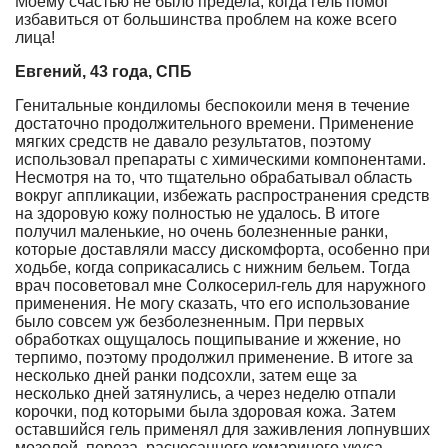
Моему счастью не было предела, когда гель помог
избавиться от большинства проблем на коже всего
лица!
Евгений, 43 года, СПБ
Генитальные кондиломы беспокоили меня в течение
достаточно продолжительного времени. Применение
мягких средств не давало результатов, поэтому
использовал препараты с химическими компонентами.
Несмотря на то, что тщательно обрабатывал область
вокруг аппликации, избежать распространения средств
на здоровую кожу полностью не удалось. В итоге
получил маленькие, но очень болезненные ранки,
которые доставляли массу дискомфорта, особенно при
ходьбе, когда соприкасались с нижним бельем. Тогда
врач посоветовал мне Солкосерил-гель для наружного
применения. Не могу сказать, что его использование
было совсем уж безболезненным. При первых
обработках ощущалось пощипывание и жжение, но
терпимо, поэтому продолжил применение. В итоге за
несколько дней ранки подсохли, затем еще за
несколько дней затянулись, а через неделю отпали
корочки, под которыми была здоровая кожа. Затем
оставшийся гель применял для заживления лопнувших
мозолей, пореза, расчесанного комариного укуса.