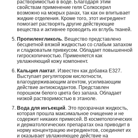
растворимостью в воде. Благодаря этим
свойствам применение геля Солкосерил
возможно на мокрых ранах, так как он впитывает
жидкие отделения. Кроме того, этот ингредиент
помогает растворять другие действующие
вещества и активнее проводить их вглубь тканей.
Пропиленгликоль
. Вещество представлено
бесцветной вязкой жидкостью со слабым запахом
и сладковатым привкусом. Обладает повышенной
гигроскопичностью. Применяется как
увлажняющий кожу компонент.
Кальция лактат
. Известен как добавка Е327.
Выступает регулятором кислотности,
влагоудерживающим агентом, усиливающим
действие антиоксидантов. Представлен
порошком белого цвета без запаха. Обладает
низкой растворимостью в этаноле.
Вода для инъекций
. Это прозрачная жидкость,
которая прошла максимальное очищение и не
содержит никаких примесей. В косметологических
и дерматологических препаратах она приводит в
норму концентрацию ингредиентов, соединяет их
и оказывает увлажняющее действие на