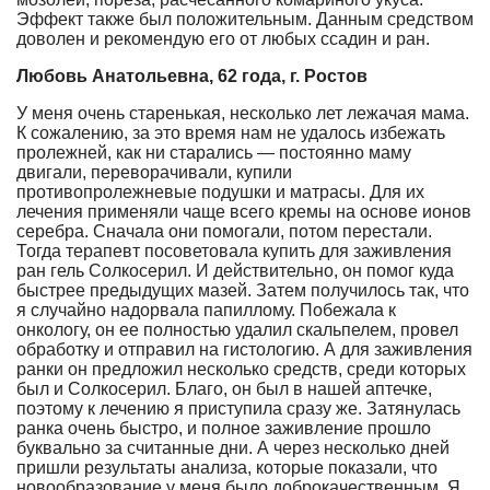
Эффект также был положительным. Данным средством
доволен и рекомендую его от любых ссадин и ран.
Любовь Анатольевна, 62 года, г. Ростов
У меня очень старенькая, несколько лет лежачая мама.
К сожалению, за это время нам не удалось избежать
пролежней, как ни старались — постоянно маму
двигали, переворачивали, купили
противопролежневые подушки и матрасы. Для их
лечения применяли чаще всего кремы на основе ионов
серебра. Сначала они помогали, потом перестали.
Тогда терапевт посоветовала купить для заживления
ран гель Солкосерил. И действительно, он помог куда
быстрее предыдущих мазей. Затем получилось так, что
я случайно надорвала папиллому. Побежала к
онкологу, он ее полностью удалил скальпелем, провел
обработку и отправил на гистологию. А для заживления
ранки он предложил несколько средств, среди которых
был и Солкосерил. Благо, он был в нашей аптечке,
поэтому к лечению я приступила сразу же. Затянулась
ранка очень быстро, и полное заживление прошло
буквально за считанные дни. А через несколько дней
пришли результаты анализа, которые показали, что
новообразование у меня было доброкачественным. Я