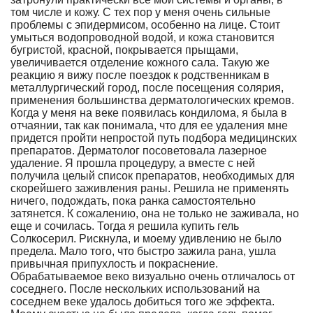
том числе и кожу. С тех пор у меня очень сильные
проблемы с эпидермисом, особенно на лице. Стоит
умыться водопроводной водой, и кожа становится
бугристой, красной, покрывается прыщами,
увеличивается отделение кожного сала. Такую же
реакцию я вижу после поездок к родственникам в
металлургический город, после посещения солярия,
применения большинства дерматологических кремов.
Когда у меня на веке появилась кондилома, я была в
отчаянии, так как понимала, что для ее удаления мне
придется пройти непростой путь подбора медицинских
препаратов. Дерматолог посоветовала лазерное
удаление. Я прошла процедуру, а вместе с ней
получила целый список препаратов, необходимых для
скорейшего заживления раны. Решила не применять
ничего, подождать, пока ранка самостоятельно
затянется. К сожалению, она не только не заживала, но
еще и сочилась. Тогда я решила купить гель
Солкосерил. Рискнула, и моему удивлению не было
предела. Мало того, что быстро зажила рана, ушла
привычная припухлость и покраснение.
Обрабатываемое веко визуально очень отличалось от
соседнего. После нескольких использований на
соседнем веке удалось добиться того же эффекта.