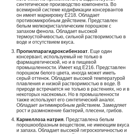
синтетическое производство компонента. Во
всемирной системе кодификации консервантов
он имеет маркировку Е218. Обладает
противомикробным действием. Представлен
белым мелкокристаллическим порошком с
запахом фенола. Обладает высокой
термоустойчивостью, сильной растворимостью в
воде и отсутствием вкуса.
Пропилпарагидроксибензоат
. Еще один
консервант, используемый не только в
фармацевтической, но и в пищевой
промышленности. Имеет код Е216. Представлен
порошком белого цвета, иногда может иметь
серый оттенок. Обладает высокой температурой
плавления и низкой растворимостью в воде. В
природе встречается не только в растениях, но и в
некоторых насекомых. Но в промышленности
также используют его синтетический аналог.
Обладает антимикробным действием. Замедляет
рост и размножение бактерий, плесени, грибов.
Кармеллоза натрия
. Представлена белым
порошкообразным веществом, не имеющим вкуса
и запаха. Обладает высокой гигроскопичностью и