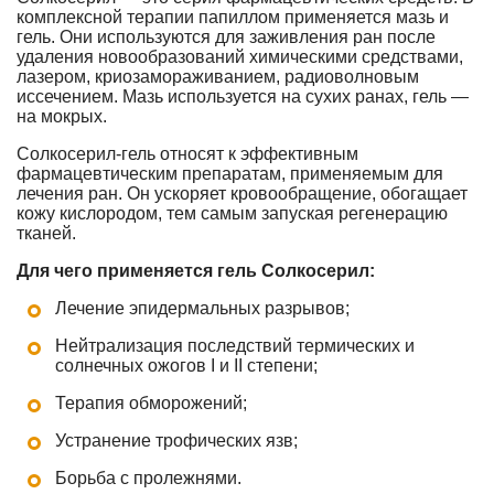
комплексной терапии папиллом применяется мазь и
гель. Они используются для заживления ран после
удаления новообразований химическими средствами,
лазером, криозамораживанием, радиоволновым
иссечением. Мазь используется на сухих ранах, гель —
на мокрых.
Солкосерил-гель относят к эффективным
фармацевтическим препаратам, применяемым для
лечения ран. Он ускоряет кровообращение, обогащает
кожу кислородом, тем самым запуская регенерацию
тканей.
Для чего применяется гель Солкосерил:
Лечение эпидермальных разрывов;
Нейтрализация последствий термических и
солнечных ожогов I и II степени;
Терапия обморожений;
Устранение трофических язв;
Борьба с пролежнями.