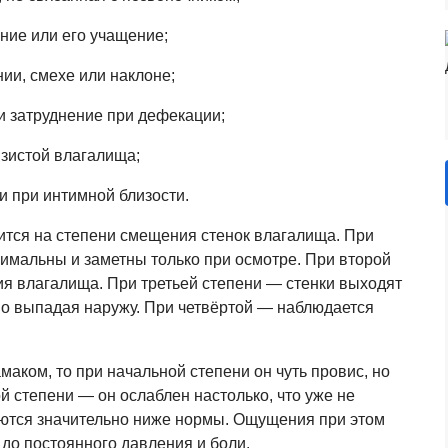
ние или его учащение;
ии, смехе или наклоне;
и затруднение при дефекации;
изистой влагалища;
и при интимной близости.
тся на степени смещения стенок влагалища. При
имальны и заметны только при осмотре. При второй
ия влагалища. При третьей степени — стенки выходят
но выпадая наружу. При четвёртой — наблюдается
маком, то при начальной степени он чуть провис, но
 степени — он ослаблен настолько, что уже не
каются значительно ниже нормы. Ощущения при этом
 до постоянного давления и боли.