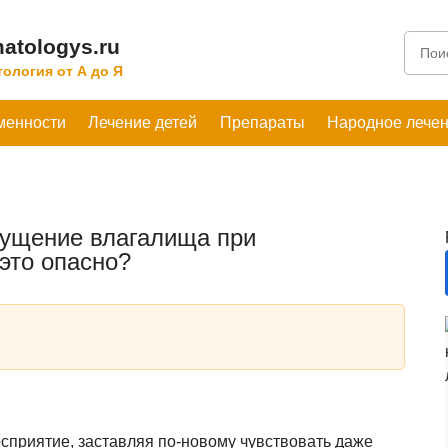
atologys.ru
ология от А до Я
менности
Лечение детей
Препараты
Народное лече
пущение влагалища при
это опасно?
сприятие, заставляя по-новому чувствовать даже