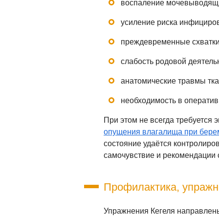
воспаление мочевыводящих
усиление риска инфициров
преждевременные схватки 
слабость родовой деятель
анатомические травмы тка
необходимость в операти
При этом не всегда требуется 
опущения влагалища при бере
состояние удаётся контролиро
самочувствие и рекомендации 
Профилактика, упражн
Упражнения Кегеля направлены