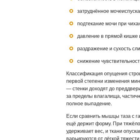
затруднённое мочеиспуска
подтекание мочи при чихан
давление в прямой кишке 
раздражение и сухость сл
снижение чувствительност
Классификация опущения строи
первой степени изменения мин
— стенки доходят до преддвер
за пределы влагалища, частич
полное выпадение.
Если сравнить мышцы таза с га
ещё держит форму. При тяжёлой
удерживает вес, и ткани опус
варьируются от лёгкой тяжести