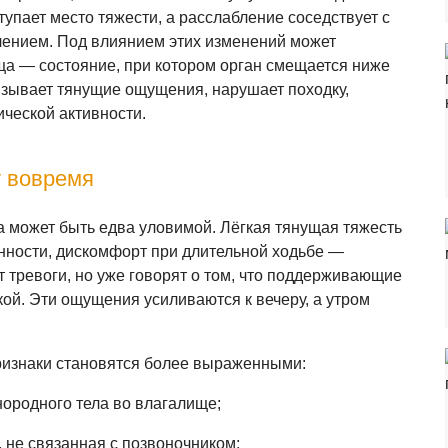
тупает место тяжести, а расслабление соседствует с
ением. Под влиянием этих изменений может
а — состояние, при котором орган смещается ниже
зывает тянущие ощущения, нарушает походку,
ческой активности.
у вовремя
а может быть едва уловимой. Лёгкая тянущая тяжесть
енности, дискомфорт при длительной ходьбе —
 тревоги, но уже говорят о том, что поддерживающие
кой. Эти ощущения усиливаются к вечеру, а утром
ризнаки становятся более выраженными:
нородного тела во влагалище;
 не связанная с позвоночником;