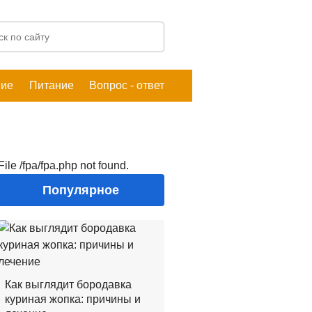
ние
Питание
Вопрос - ответ
File /fpa/fpa.php not found.
Популярное
Как выглядит бородавка
куриная жопка: причины и