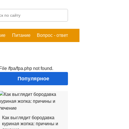
ние
Питание
Вопрос - ответ
File /fpa/fpa.php not found.
Популярное
Как выглядит бородавка
куриная жопка: причины и