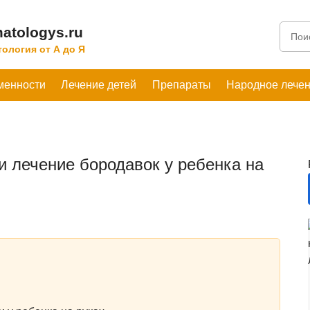
atologys.ru
ология от А до Я
менности
Лечение детей
Препараты
Народное лече
 лечение бородавок у ребенка на