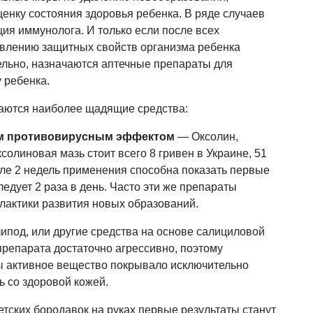
енку состояния здоровья ребенка. В ряде случаев
ия иммунолога. И только если после всех
влению защитных свойств организма ребенка
ельно, назначаются аптечные препараты для
 ребенка.
аются наиболее щадящие средства:
ым противовирусным эффектом
— Оксолин,
Оксолиновая мазь стоит всего 8 гривен в Украине, 51
осле 2 недель применения способна показать первые
ледует 2 раза в день. Часто эти же препараты
лактики развития новых образований.
липод, или другие средства на основе салициловой
препарата достаточно агрессивно, поэтому
ы активное вещество покрывало исключительно
ь со здоровой кожей.
етских бородавок на руках первые результаты станут