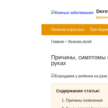
Derm
Дермат
Лечение взрослых
При бере
Главная
»
Лечение детей
Причины, симптомы и
руках
Содержание статьи:
Причины появления