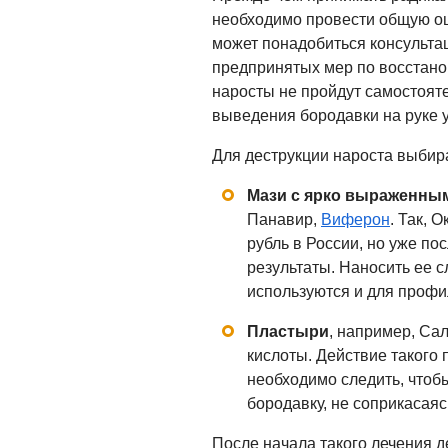
необходимо провести общую оц
может понадобиться консультац
предпринятых мер по восстано
наросты не пройдут самостоят
выведения бородавки на руке у
Для деструкции нароста выбир
Мази с ярко выраженн
Панавир,
Виферон
. Так, 
рубль в России, но уже п
результаты. Наносить ее с
используются и для профи
Пластыри
, например, Са
кислоты. Действие такого 
необходимо следить, чтоб
бородавку, не соприкасаяс
После начала такого лечения д