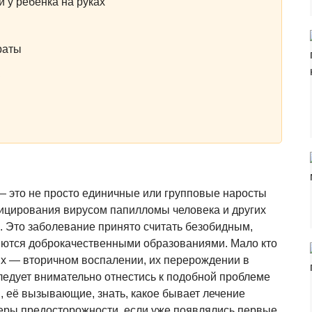
 у ребенка на руках
раты
 — это не просто единичные или групповые наросты
фицирования вирусом папилломы человека и других
 Это заболевание принято считать безобидным,
яются доброкачественными образованиями. Мало кто
х — вторичном воспалении, их перерождении в
ледует внимательно отнестись к подобной проблеме
, её вызывающие, знать, какое бывает лечение
меры предосторожности, если уже появлялись первые