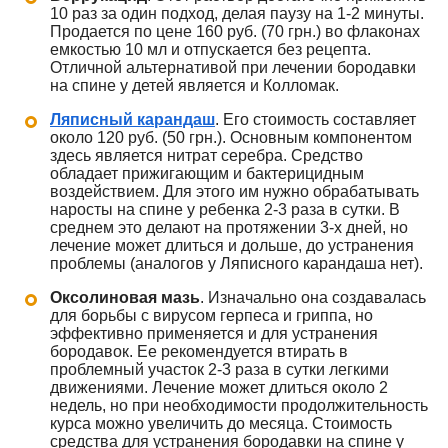
10 раз за один подход, делая паузу на 1-2 минуты.
Продается по цене 160 руб. (70 грн.) во флаконах
емкостью 10 мл и отпускается без рецепта.
Отличной альтернативой при лечении бородавки
на спине у детей является и Колломак.
Ляписный карандаш
. Его стоимость составляет
около 120 руб. (50 грн.). Основным компонентом
здесь является нитрат серебра. Средство
обладает прижигающим и бактерицидным
воздействием. Для этого им нужно обрабатывать
наросты на спине у ребенка 2-3 раза в сутки. В
среднем это делают на протяжении 3-х дней, но
лечение может длиться и дольше, до устранения
проблемы (аналогов у Ляписного карандаша нет).
Оксолиновая мазь
. Изначально она создавалась
для борьбы с вирусом герпеса и гриппа, но
эффективно применяется и для устранения
бородавок. Ее рекомендуется втирать в
проблемный участок 2-3 раза в сутки легкими
движениями. Лечение может длиться около 2
недель, но при необходимости продолжительность
курса можно увеличить до месяца. Стоимость
средства для устранения бородавки на спине у