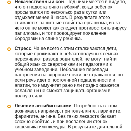
Некачественный сон
. Под ним имеется в виду то,
что он недостаточно глубокий, когда ребенок
просыпается по несколько раз в сутки или
отдыхает менее 8 часов. В результате этого
снижаются защитные свойства организма, из-за
чего он не может как следует противостоять вирусу
папилломы, и тот провоцирует появление
бородавки на спине у ребенка.
Стресс
. Чаще всего с этим сталкиваются дети,
которые проживают в неблагополучных семьях,
переживают развод родителей, не могут найти
общий язык со сверстниками и педагогами в
учебном заведении. Небольшие перепады
настроения на здоровье почти не отражаются, но
если речь идет о постоянной подавленности и
апатии, то иммунитет рано или поздно окажется
ослаблен и не сможет защищать организм в
полную силу.
Лечение антибиотиками
. Потребность в этом
возникает, например, при тонзиллите, ларингите,
фарингите, ангине. Без таких лекарств бывает
сложно обойтись и при воспалении стенок
кишечника или желудка. В результате длительной