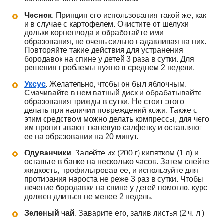
Чеснок
. Принцип его использования такой же, как
и в случае с картофелем. Очистите от шелухи
дольки корнеплода и обработайте ими
образования, не очень сильно надавливая на них.
Повторяйте такие действия для устранения
бородавок на спине у детей 3 раза в сутки. Для
решения проблемы нужно в среднем 2 недели.
Уксус
. Желательно, чтобы он был яблочным.
Смачивайте в нем ватный диск и обрабатывайте
образования трижды в сутки. Не стоит этого
делать при наличии повреждений кожи. Также с
этим средством можно делать компрессы, для чего
им пропитывают тканевую салфетку и оставляют
ее на образовании на 20 минут.
Одуванчики
. Залейте их (200 г) кипятком (1 л) и
оставьте в банке на несколько часов. Затем слейте
жидкость, профильтровав ее, и используйте для
протирания нароста не реже 3 раз в сутки. Чтобы
лечение бородавки на спине у детей помогло, курс
должен длиться не менее 2 недель.
Зеленый чай
. Заварите его, залив листья (2 ч. л.)