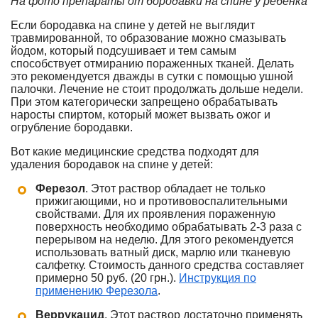
На фото препараты от бородавки на спине у ребенка
Если бородавка на спине у детей не выглядит
травмированной, то образование можно смазывать
йодом, который подсушивает и тем самым
способствует отмиранию пораженных тканей. Делать
это рекомендуется дважды в сутки с помощью ушной
палочки. Лечение не стоит продолжать дольше недели.
При этом категорически запрещено обрабатывать
наросты спиртом, который может вызвать ожог и
огрубление бородавки.
Вот какие медицинские средства подходят для
удаления бородавок на спине у детей:
Ферезол
. Этот раствор обладает не только
прижигающими, но и противовоспалительными
свойствами. Для их проявления пораженную
поверхность необходимо обрабатывать 2-3 раза с
перерывом на неделю. Для этого рекомендуется
использовать ватный диск, марлю или тканевую
салфетку. Стоимость данного средства составляет
примерно 50 руб. (20 грн.).
Инструкция по
применению Ферезола
.
Веррукацид
. Этот раствор достаточно применять