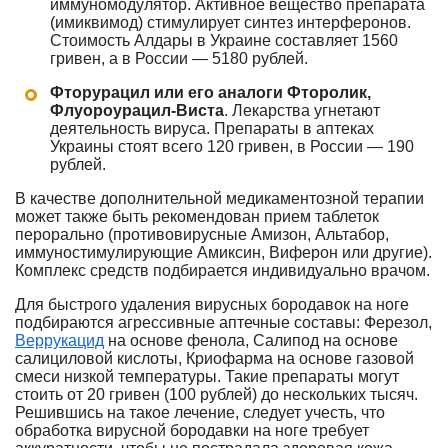
иммуномодулятор. Активное вещество препарата
(имиквимод) стимулирует синтез интерферонов.
Стоимость Алдары в Украине составляет 1560
гривен, а в России — 5180 рублей.
Фторурацил или его аналоги Фторолик,
Флуороурацил-Виста
. Лекарства угнетают
деятельность вируса. Препараты в аптеках
Украины стоят всего 120 гривен, в России — 190
рублей.
В качестве дополнительной медикаментозной терапии
может также быть рекомендован прием таблеток
перорально (противовирусные Амизон, Альтабор,
иммуностимулирующие Амиксин, Виферон или другие).
Комплекс средств подбирается индивидуально врачом.
Для быстрого удаления вирусных бородавок на ноге
подбираются агрессивные аптечные составы: Ферезол,
Веррукацид
на основе фенола, Салипод на основе
салициловой кислоты, Криофарма на основе газовой
смеси низкой температуры. Такие препараты могут
стоить от 20 гривен (100 рублей) до нескольких тысяч.
Решившись на такое лечение, следует учесть, что
обработка вирусной бородавки на ноге требует