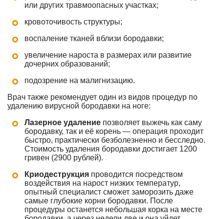
или других травмоопасных участках;
кровоточивость структуры;
воспаление тканей вблизи бородавки;
увеличение нароста в размерах или развитие
дочерних образований;
подозрение на малигнизацию.
Врач также рекомендует один из видов процедур по
удалению вирусной бородавки на ноге:
Лазерное удаление
позволяет выжечь как саму
бородавку, так и её корень — операция проходит
быстро, практически безболезненно и бесследно.
Стоимость удаления бородавки достигает 1200
гривен (2900 рублей).
Криодеструкция
проводится посредством
воздействия на нарост низких температур,
опытный специалист сможет заморозить даже
самые глубокие корни бородавки. После
процедуры останется небольшая корка на месте
бородавки, а через недели две и она уйдет