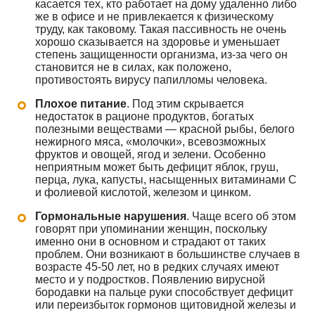
касается тех, кто работает на дому удаленно либо
же в офисе и не привлекается к физическому
труду, как таковому. Такая пассивность не очень
хорошо сказывается на здоровье и уменьшает
степень защищенности организма, из-за чего он
становится не в силах, как положено,
противостоять вирусу папилломы человека.
Плохое питание
. Под этим скрывается
недостаток в рационе продуктов, богатых
полезными веществами — красной рыбы, белого
нежирного мяса, «молочки», всевозможных
фруктов и овощей, ягод и зелени. Особенно
неприятным может быть дефицит яблок, груш,
перца, лука, капусты, насыщенных витаминами С
и фолиевой кислотой, железом и цинком.
Гормональные нарушения
. Чаще всего об этом
говорят при упоминании женщин, поскольку
именно они в основном и страдают от таких
проблем. Они возникают в большинстве случаев в
возрасте 45-50 лет, но в редких случаях имеют
место и у подростков. Появлению вирусной
бородавки на пальце руки способствует дефицит
или переизбыток гормонов щитовидной железы и