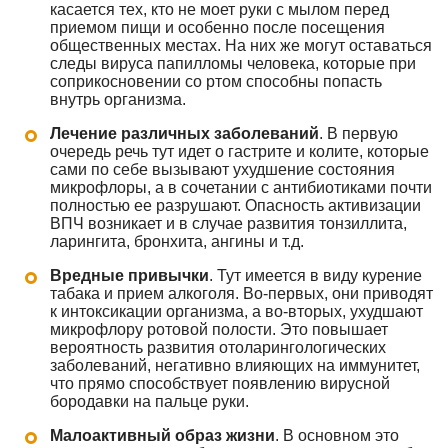
касается тех, кто не моет руки с мылом перед
приемом пищи и особенно после посещения
общественных местах. На них же могут оставаться
следы вируса папилломы человека, которые при
соприкосновении со ртом способны попасть
внутрь организма.
Лечение различных заболеваний
. В первую
очередь речь тут идет о гастрите и колите, которые
сами по себе вызывают ухудшение состояния
микрофлоры, а в сочетании с антибиотиками почти
полностью ее разрушают. Опасность активизации
ВПЧ возникает и в случае развития тонзиллита,
ларингита, бронхита, ангины и т.д.
Вредные привычки
. Тут имеется в виду курение
табака и прием алкоголя. Во-первых, они приводят
к интоксикации организма, а во-вторых, ухудшают
микрофлору ротовой полости. Это повышает
вероятность развития отоларингологических
заболеваний, негативно влияющих на иммунитет,
что прямо способствует появлению вирусной
бородавки на пальце руки.
Малоактивный образ жизни
. В основном это