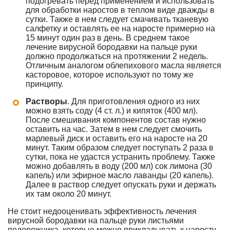
подогревать перед применением и использовать
для обработки наростов в теплом виде дважды в
сутки. Также в нем следует смачивать тканевую
салфетку и оставлять ее на наросте примерно на
15 минут один раз в день. В среднем такое
лечение вирусной бородавки на пальце руки
должно продолжаться на протяжении 2 недель.
Отличным аналогом облепихового масла является
касторовое, которое используют по тому же
принципу.
Растворы
. Для приготовления одного из них
можно взять соду (4 ст. л.) и кипяток (400 мл).
После смешивания компонентов состав нужно
оставить на час. Затем в нем следует смочить
марлевый диск и оставить его на наросте на 20
минут. Таким образом следует поступать 2 раза в
сутки, пока не удастся устранить проблему. Также
можно добавлять в воду (200 мл) сок лимона (30
капель) или эфирное масло лаванды (20 капель).
Далее в раствор следует опускать руки и держать
их там около 20 минут.
Не стоит недооценивать эффективность лечения
вирусной бородавки на пальце руки листьями
подорожника, которые можно прикладывать к наросту