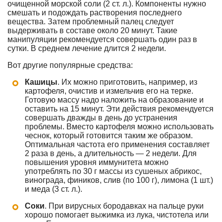
очищенной морской соли (2 ст. л.). Компоненты нужно
смешать и подождать растворения последнего
вещества. Затем проблемный палец следует
выдерживать в составе около 20 минут. Такие
манипуляции рекомендуется совершать один раз в
сутки. В среднем лечение длится 2 недели.
Вот другие популярные средства:
Кашицы
. Их можно приготовить, например, из
картофеля, очистив и измельчив его на терке.
Готовую массу надо наложить на образование и
оставить на 15 минут. Эти действия рекомендуется
совершать дважды в день до устранения
проблемы. Вместо картофеля можно использовать
чеснок, который готовится таким же образом.
Оптимальная частота его применения составляет
2 раза в день, а длительность — 2 недели. Для
повышения уровня иммунитета можно
употреблять по 30 г массы из сушеных абрикос,
винограда, фиников, слив (по 100 г), лимона (1 шт.)
и меда (3 ст. л.).
Соки
. При вирусных бородавках на пальце руки
хорошо помогает выжимка из лука, чистотела или