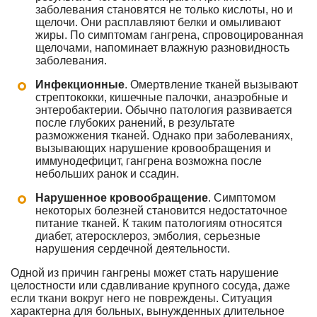
заболевания становятся не только кислоты, но и
щелочи. Они расплавляют белки и омыливают
жиры. По симптомам гангрена, спровоцированная
щелочами, напоминает влажную разновидность
заболевания.
Инфекционные
. Омертвление тканей вызывают
стрептококки, кишечные палочки, анаэробные и
энтеробактерии. Обычно патология развивается
после глубоких ранений, в результате
разможжения тканей. Однако при заболеваниях,
вызывающих нарушение кровообращения и
иммунодефицит, гангрена возможна после
небольших ранок и ссадин.
Нарушенное кровообращение
. Симптомом
некоторых болезней становится недостаточное
питание тканей. К таким патологиям относятся
диабет, атеросклероз, эмболия, серьезные
нарушения сердечной деятельности.
Одной из причин гангрены может стать нарушение
целостности или сдавливание крупного сосуда, даже
если ткани вокруг него не повреждены. Ситуация
характерна для больных, вынужденных длительное