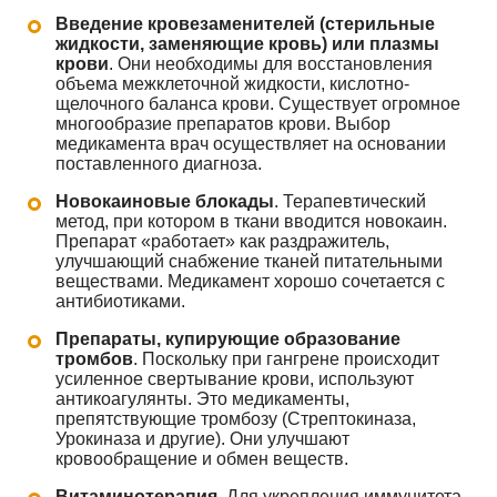
Введение кровезаменителей (стерильные
жидкости, заменяющие кровь) или плазмы
крови
. Они необходимы для восстановления
объема межклеточной жидкости, кислотно-
щелочного баланса крови. Существует огромное
многообразие препаратов крови. Выбор
медикамента врач осуществляет на основании
поставленного диагноза.
Новокаиновые блокады
. Терапевтический
метод, при котором в ткани вводится новокаин.
Препарат «работает» как раздражитель,
улучшающий снабжение тканей питательными
веществами. Медикамент хорошо сочетается с
антибиотиками.
Препараты, купирующие образование
тромбов
. Поскольку при гангрене происходит
усиленное свертывание крови, используют
антикоагулянты. Это медикаменты,
препятствующие тромбозу (Стрептокиназа,
Урокиназа и другие). Они улучшают
кровообращение и обмен веществ.
Витаминотерапия
. Для укрепления иммунитета