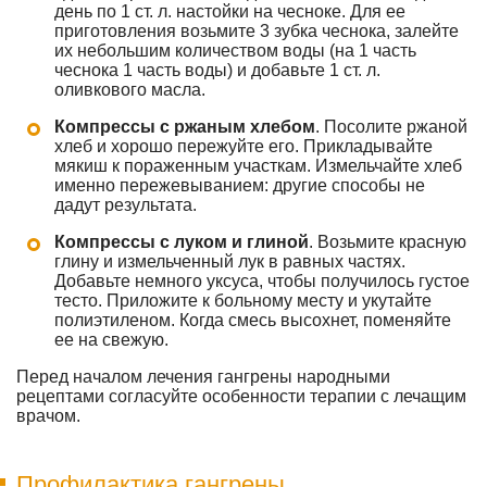
день по 1 ст. л. настойки на чесноке. Для ее
приготовления возьмите 3 зубка чеснока, залейте
их небольшим количеством воды (на 1 часть
чеснока 1 часть воды) и добавьте 1 ст. л.
оливкового масла.
Компрессы с ржаным хлебом
. Посолите ржаной
хлеб и хорошо пережуйте его. Прикладывайте
мякиш к пораженным участкам. Измельчайте хлеб
именно пережевыванием: другие способы не
дадут результата.
Компрессы с луком и глиной
. Возьмите красную
глину и измельченный лук в равных частях.
Добавьте немного уксуса, чтобы получилось густое
тесто. Приложите к больному месту и укутайте
полиэтиленом. Когда смесь высохнет, поменяйте
ее на свежую.
Перед началом лечения гангрены народными
рецептами согласуйте особенности терапии с лечащим
врачом.
Профилактика гангрены