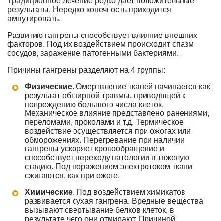
Традиционное лечение редко дает положительные
результаты. Нередко конечность приходится
ампутировать.
Развитию гангрены способствует влияние внешних
факторов. Под их воздействием происходит спазм
сосудов, заражение патогенными бактериями.
Причины гангрены разделяют на 4 группы:
Физические
. Омертвление тканей начинается как
результат обширной травмы, приводящей к
повреждению большого числа клеток.
Механическое влияние представлено ранениями,
переломами, проколами и т.д. Термическое
воздействие осуществляется при ожогах или
обморожениях. Перегревание при наличии
гангрены ускоряет кровообращение и
способствует переходу патологии в тяжелую
стадию. Под поражением электротоком ткани
сжигаются, как при ожоге.
Химические
. Под воздействием химикатов
развивается сухая гангрена. Вредные вещества
вызывают свертывание белков клеток, в
результате чего они отмирают. Причиной