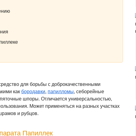
ению
ания
пиллеке
средство для борьбы с доброкачественными
акими как
бородавки
,
папилломы
, себорейные
 пяточные шпоры. Отличается универсальностью,
пользования. Может применяться на разных участках
 шрамов и рубцов.
епарата Папиллек