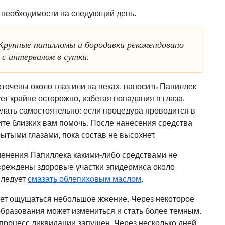
 необходимости на следующий день.
рупные папилломы и бородавки рекомендовано
 с интервалом в сутки.
точены около глаз или на веках, наносить Папиллек
ет крайне осторожно, избегая попадания в глаза.
лать самостоятельно: если процедура проводится в
ите близких вам помочь. После нанесения средства
рытыми глазами, пока состав не высохнет.
енения Папиллека какими-либо средствами не
вреждены здоровые участки эпидермиса около
следует
смазать облепиховым маслом
.
ет ощущаться небольшое жжение. Через некоторое
образования может измениться и стать более темным.
о процесс ликвидации запущен. Через несколько дней