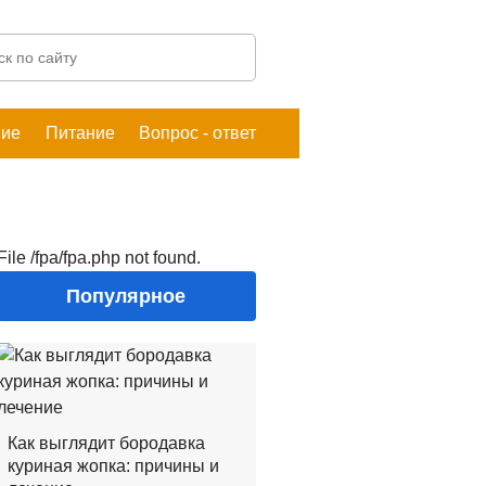
ние
Питание
Вопрос - ответ
File /fpa/fpa.php not found.
Популярное
Как выглядит бородавка
куриная жопка: причины и