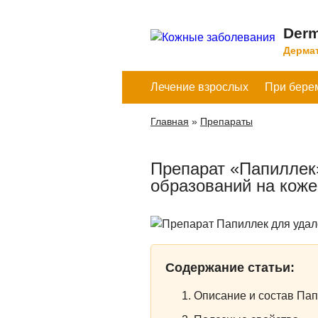
Derm
Дермат
Лечение взрослых
При бере
Главная
»
Препараты
Препарат «Папиллек
образований на коже
Содержание статьи:
Описание и состав Па