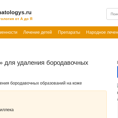
atologys.ru
ология от А до Я
менности
Лечение детей
Препараты
Народное лече
» для удаления бородавочных
пиллека