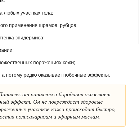
к:
а любых участках тела;
вого применения шрамов, рубцов;
ттенка эпидермиса;
вании;
ножественных поражениях кожи;
, а потому редко оказывает побочные эффекты.
апиллек от папиллом и бородавок оказывает
нный эффект. Он не повреждает здоровые
пораженных участков кожи происходит быстро,
состав полисахаридам и эфирным маслам.