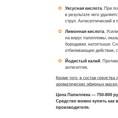
Уксусная кислота
. При п
в результате чего удаляе
струп. Антисептический и
Лимонная кислота
. Усил
на вирус папилломы, ока
бородавки, натоптыши. Сн
отбеливающее действие, с
Йодистый калий
. Против
антисептик.
Кроме того, в состав средства
ароматических эфирных масел
Цена Папиллека — 750-800 руб
Средство можно купить как в 
производителя.