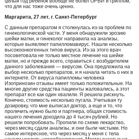
целый год ребенок вообще не болел ОРВИ и гриппом,
что для нас тоже очень ценно.
Маргарита, 27 лет, г. Санкт-Петербург
С данным препаратом я столкнулась из-за проблем по
гинекологической части. У меня обнаружили эрозию
шейки матки, и гинеколог направила на анализы,
которые выявляют папилломавирус. Нашли несколько
высокоонкогенных типов вируса. Из-за этого врач
посоветовала не только местное лечение на шейке
матки, но и прежде всего, справиться с возбудителем
данного заболевания — вирусом. Она предложила на
выбор несколько препаратов, и я начала читать о них в
интернете. От вируса папилломы человека
Изопринозин отзывы имеет только положительные. На
многие другие средства пациенты жаловались, а этот
препарат все как один хвалили. Я решила рискнуть.
Конечно, стоимость несколько пугала. Учитывая ту
дозировку, что мне выписал доктор, а еще и то, что
пролечить нужно было и партнера, общая стоимость
нашего лечения доходила до 4 тысяч рублей. Но
решили попробовать. Пропили по схеме лекарство,
через месяц сдали анализы, и они были чистыми. Но
самое интересное, что через месяц у меня с тела