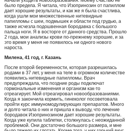
начали уходить новообразования. Моему счастью не
было предела. Я читала, что Изопринозин от папиллом
дает хорошие результаты, и как же я была счастлива,
когда ушли мои множественные нитевидные
папилломы с шеи, подмышек и области под грудью, а
также исчезла подошвенная бородавка с большого
пальца ноги. Я в восторге от данного средства. Прошло
2 года, мои анализы крови по-прежнему хорошие, и за
это время у меня не появилось ни одного нового
нароста.
Милена, 41 год, г. Казань
После второй беременности, которая разрешилась
родами в 37 лет, у меня на теле в огромном количестве
появились нитевидные папилломы. Врач
предупреждала, что поздние роды подключат
гормональные изменения и организм как-то
отреагирует. Мой отреагировал новообразованиями.
Когда я закончила кормить, гинеколог посоветовала
пройти курс иммуномодулирующих препаратов. Много
и долго читала о них и пришла к выводу, что лечение
бородавок Изопринозином дает хорошие результаты.
Когда уже купила таблетки, столкнулась с неожиданной
проблемой. Они достаточно большого размера, и мне
было тяжело их глотать. Кроме того, у них горький вкус.