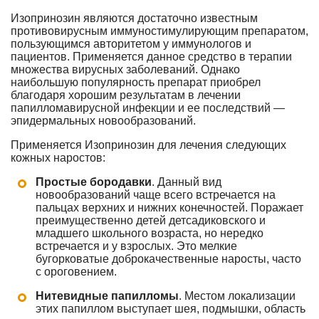
Изопринозин являются достаточно известным
противовирусным иммуностимулирующим препаратом,
пользующимся авторитетом у иммунологов и
пациентов. Применяется данное средство в терапии
множества вирусных заболеваний. Однако
наибольшую популярность препарат приобрел
благодаря хорошим результатам в лечении
папилломавирусной инфекции и ее последствий —
эпидермальных новообразований.
Применяется Изопринозин для лечения следующих
кожных наростов:
Простые бородавки
. Данный вид
новообразований чаще всего встречается на
пальцах верхних и нижних конечностей. Поражает
преимущественно детей детсадиковского и
младшего школьного возраста, но нередко
встречается и у взрослых. Это мелкие
бугорковатые доброкачественные наросты, часто
с ороговением.
Нитевидные папилломы
. Местом локализации
этих папиллом выступает шея, подмышки, область