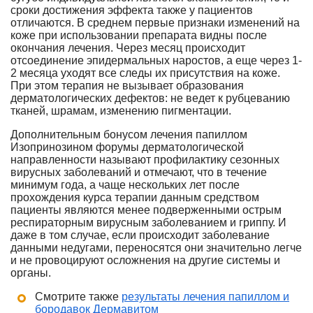
сроки достижения эффекта также у пациентов
отличаются. В среднем первые признаки изменений на
коже при использовании препарата видны после
окончания лечения. Через месяц происходит
отсоединение эпидермальных наростов, а еще через 1-
2 месяца уходят все следы их присутствия на коже.
При этом терапия не вызывает образования
дерматологических дефектов: не ведет к рубцеванию
тканей, шрамам, изменению пигментации.
Дополнительным бонусом лечения папиллом
Изопринозином форумы дерматологической
направленности называют профилактику сезонных
вирусных заболеваний и отмечают, что в течение
минимум года, а чаще нескольких лет после
прохождения курса терапии данным средством
пациенты являются менее подверженными острым
респираторным вирусным заболеванием и гриппу. И
даже в том случае, если происходит заболевание
данными недугами, переносятся они значительно легче
и не провоцируют осложнения на другие системы и
органы.
Смотрите также
результаты лечения папиллом и
бородавок Дермавитом