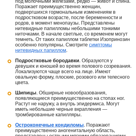
под молочными железами, редко — живот и спина.
Поражает преимущественно женщин,
подвергшихся гормональным изменениям в
подростковом возрасте, после беременности и
родов, в момент менопаузы. Представлены
нитевидные папилломы небольшими тонкими
ниточками. В начале светлые, со временем могут
темнеть. От таких папиллом таблетки Изопринозин
особенно популярны. Смотрите
симптомы
нитевидных папиллом
.
Подростковые бородавки
. Образуются у
девушек и юношей во время полового созревания.
Локализуются чаще всего на лице. Имеют
овальную форму, плоские, розового или телесного
цвета.
Шипицы
. Обширные новообразования,
появляющиеся преимущественно на стопах ног.
Растут не наружу, а внутрь эпидермиса. Могут
иметь небольшие черные вкрапления —
тромбированные капилляры.
Остроконечные кондиломы
. Поражают
преимущественно аногенитальную область,
представлены острыми мягкими образованиями,