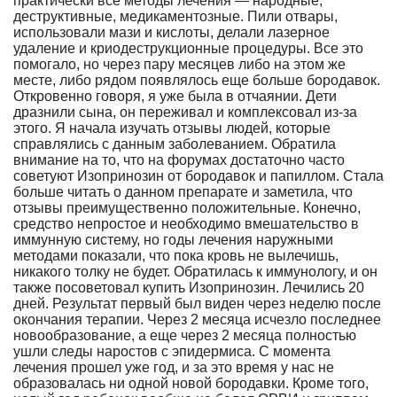
практически все методы лечения — народные,
деструктивные, медикаментозные. Пили отвары,
использовали мази и кислоты, делали лазерное
удаление и криодеструкционные процедуры. Все это
помогало, но через пару месяцев либо на этом же
месте, либо рядом появлялось еще больше бородавок.
Откровенно говоря, я уже была в отчаянии. Дети
дразнили сына, он переживал и комплексовал из-за
этого. Я начала изучать отзывы людей, которые
справлялись с данным заболеванием. Обратила
внимание на то, что на форумах достаточно часто
советуют Изопринозин от бородавок и папиллом. Стала
больше читать о данном препарате и заметила, что
отзывы преимущественно положительные. Конечно,
средство непростое и необходимо вмешательство в
иммунную систему, но годы лечения наружными
методами показали, что пока кровь не вылечишь,
никакого толку не будет. Обратилась к иммунологу, и он
также посоветовал купить Изопринозин. Лечились 20
дней. Результат первый был виден через неделю после
окончания терапии. Через 2 месяца исчезло последнее
новообразование, а еще через 2 месяца полностью
ушли следы наростов с эпидермиса. С момента
лечения прошел уже год, и за это время у нас не
образовалась ни одной новой бородавки. Кроме того,