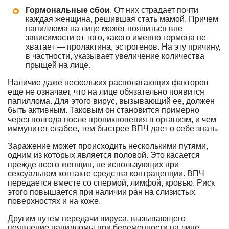
Гормональные сбои
. От них страдает почти
каждая женщина, решившая стать мамой. Причем
папиллома на лице может появиться вне
зависимости от того, какого именно гормона не
хватает — пролактина, эстрогенов. На эту причину,
в частности, указывает увеличение количества
прыщей на лице.
Наличие даже нескольких располагающих факторов
еще не означает, что на лице обязательно появится
папиллома. Для этого вирус, вызывающий ее, должен
быть активным. Таковым он становится примерно
через полгода после проникновения в организм, и чем
иммунитет слабее, тем быстрее ВПЧ дает о себе знать.
Заражение может происходить несколькими путями,
одним из которых является половой. Это касается
прежде всего женщин, не использующих при
сексуальном контакте средства контрацепции. ВПЧ
передается вместе со спермой, лимфой, кровью. Риск
этого повышается при наличии ран на слизистых
поверхностях и на коже.
Другим путем передачи вируса, вызывающего
появление папилломы при беременности на лице,