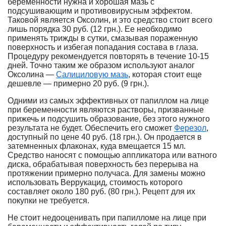
беременности нужна и хорошая мазь с
подсушивающим и противовирусным эффектом.
Таковой является Оксолин, и это средство стоит всего
лишь порядка 30 руб. (12 грн.). Ее необходимо
применять трижды в сутки, смазывая пораженную
поверхность и избегая попадания состава в глаза.
Процедуру рекомендуется повторять в течение 10-15
дней. Точно таким же образом используют аналог
Оксолина —
Салициловую мазь
, которая стоит еще
дешевле — примерно 20 руб. (9 грн.).
Одними из самых эффективных от папиллом на лице
при беременности являются растворы, призванные
прижечь и подсушить образование, без этого нужного
результата не будет. Обеспечить его сможет
Ферезол
,
доступный по цене 40 руб. (18 грн.). Он продается в
затемненных флаконах, куда вмещается 15 мл.
Средство наносят с помощью аппликатора или ватного
диска, обрабатывая поверхность без перерыва на
протяжении примерно получаса. Для замены можно
использовать Веррукацид, стоимость которого
составляет около 180 руб. (80 грн.). Рецепт для их
покупки не требуется.
Не стоит недооценивать при папилломе на лице при