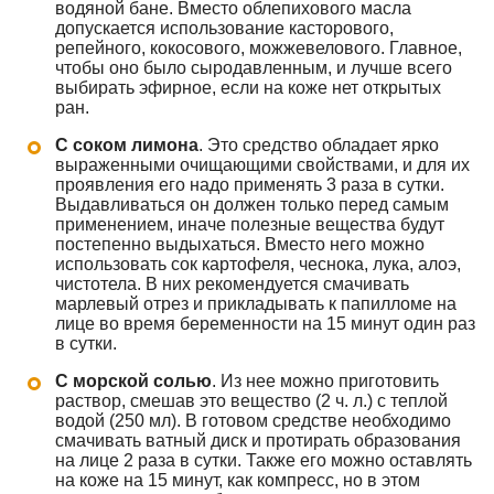
водяной бане. Вместо облепихового масла
допускается использование касторового,
репейного, кокосового, можжевелового. Главное,
чтобы оно было сыродавленным, и лучше всего
выбирать эфирное, если на коже нет открытых
ран.
С соком лимона
. Это средство обладает ярко
выраженными очищающими свойствами, и для их
проявления его надо применять 3 раза в сутки.
Выдавливаться он должен только перед самым
применением, иначе полезные вещества будут
постепенно выдыхаться. Вместо него можно
использовать сок картофеля, чеснока, лука, алоэ,
чистотела. В них рекомендуется смачивать
марлевый отрез и прикладывать к папилломе на
лице во время беременности на 15 минут один раз
в сутки.
С морской солью
. Из нее можно приготовить
раствор, смешав это вещество (2 ч. л.) с теплой
водой (250 мл). В готовом средстве необходимо
смачивать ватный диск и протирать образования
на лице 2 раза в сутки. Также его можно оставлять
на коже на 15 минут, как компресс, но в этом