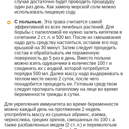
случае достаточно будет проводить процедуру
один раз день. Как замену морской соли можно
использовать пищевую соду.
С полынью
. Эта трава считается самой
эффективной из всех лечебных растений. Для
борьбы с папилломой ее нужно залить кипятком в
сочетании 2 ст. л. и 500 мл. После их смешивания
надо дать средству настояться, оставив его под
крышкой на 30 минут. Затем следует процедить
состав и обрабатывать им пораженную
поверхность до 5 раз в день. Вместо полыни
можно взять одуванчики в количестве 100 г и
соединить их с водкой, которой потребуется
порядка 500 мл. Далее массу надо выдерживать в
теплом месте около 2 суток, после чего
понадобится процедить ее. Готовым средством
следует протирать папиллому на лице во время
беременности трижды в сутки.
Для укрепления иммунитета во время беременности
можно каждый день на протяжении 2 недель
употреблять массу из сушеных абрикос, изюма,
чернослива, грецких орехов, смешанных по 100 г, а
также разбавленных медом (2 ст. л.) и перемолотым