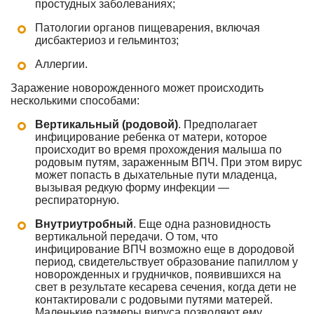
простудных заболеваниях;
Патологии органов пищеварения, включая
дисбактериоз и гельминтоз;
Аллергии.
Заражение новорожденного может происходить
несколькими способами:
Вертикальный (родовой)
. Предполагает
инфицирование ребенка от матери, которое
происходит во время прохождения малыша по
родовым путям, зараженным ВПЧ. При этом вирус
может попасть в дыхательные пути младенца,
вызывая редкую форму инфекции —
респираторную.
Внутриутробный
. Еще одна разновидность
вертикальной передачи. О том, что
инфицирование ВПЧ возможно еще в дородовой
период, свидетельствует образование папиллом у
новорожденных и грудничков, появившихся на
свет в результате кесарева сечения, когда дети не
контактировали с родовыми путями матерей.
Маленькие размеры вируса позволяют ему