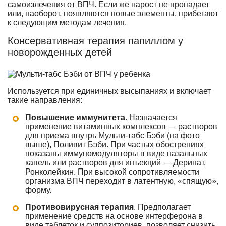
самоизлечения от ВПЧ. Если же нарост не пропадает
или, наоборот, появляются новые элементы, прибегают
к следующим методам лечения.
Консервативная терапия папиллом у
новорожденных детей
Используется при единичных высыпаниях и включает
такие направления:
Повышение иммунитета
. Назначается
применение витаминных комплексов — растворов
для приема внутрь Мульти-табс Бэби (на фото
выше), Поливит Бэби. При частых обострениях
показаны иммуномодуляторы в виде назальных
капель или растворов для инъекций — Деринат,
Ронколейкин. При высокой сопротивляемости
организма ВПЧ переходит в латентную, «спящую»,
форму.
Противовирусная терапия
. Предполагает
применение средств на основе интерферона в
виде таблеток и суппозиториев, позволяет снизить