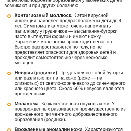
Папилломоподобные образования у маленьких детей
возникают и при других болезнях:
Контагиозный моллюск
. К этой вирусной
инфекции наиболее предрасположены дети до 4
лет. Симптоматика может очень напоминать
папиллому у грудничков — высыпания-бугорки
часто вытянутой формы и имеют ножку.
Заражение моллюском происходит легко, он
быстро распространяется по телу, но не
представляет опасности для здоровья детей и
проходит самостоятельно через несколько
месяцев.
Невусы (родинки)
. Представляют собой бугорки
или разлитые пятна на коже (реже — на
слизистых) от светло-коричневого до сине-черного
или красного цвета. Около 60% невусов являются
врожденными.
Меланома
. Злокачественная опухоль кожи. У
новорожденных развивается преимущественно из
врожденного пигментного доброкачественного
образования (родинки).
Врожденные аномалии кожи
. Характеризуются