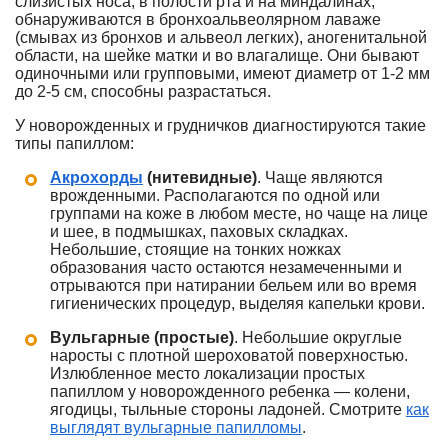
слизистых носа, в полости рта и на миндалинах,
обнаруживаются в бронхоальвеолярном лаваже
(смывах из бронхов и альвеол легких), аногенитальной
области, на шейке матки и во влагалище. Они бывают
одиночными или групповыми, имеют диаметр от 1-2 мм
до 2-5 см, способны разрастаться.
У новорожденных и грудничков диагностируются такие
типы папиллом:
Акрохорды
(нитевидные)
. Чаще являются
врожденными. Располагаются по одной или
группами на коже в любом месте, но чаще на лице
и шее, в подмышках, паховых складках.
Небольшие, стоящие на тонких ножках
образования часто остаются незамеченными и
отрываются при натирании бельем или во время
гигиенических процедур, выделяя капельки крови.
Вульгарные (простые)
. Небольшие округлые
наросты с плотной шероховатой поверхностью.
Излюбленное место локализации простых
папиллом у новорожденного ребенка — колени,
ягодицы, тыльные стороны ладоней. Смотрите
как
выглядят вульгарные папилломы
.