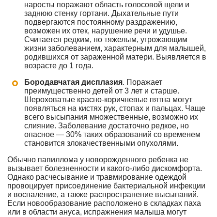
наросты поражают область голосовой щели и
заднюю стенку гортани. Дыхательные пути
подвергаются постоянному раздражению,
возможен их отек, нарушение речи и удушье.
Считается редким, но тяжелым, угрожающим
жизни заболеванием, характерным для малышей,
родившихся от зараженной матери. Выявляется в
возрасте до 1 года.
Бородавчатая дисплазия
. Поражает
преимущественно детей от 3 лет и старше.
Шероховатые красно-коричневые пятна могут
появляться на кистях рук, стопах и пальцах. Чаще
всего высыпания множественные, возможно их
слияние. Заболевание достаточно редкое, но
опасное — 30% таких образований со временем
становится злокачественными опухолями.
Обычно папиллома у новорожденного ребенка не
вызывает болезненности и какого-либо дискомфорта.
Однако расчесывание и травмирование одеждой
провоцирует присоединение бактериальной инфекции
и воспаление, а также распространение высыпаний.
Если новообразование расположено в складках паха
или в области ануса, испражнения малыша могут