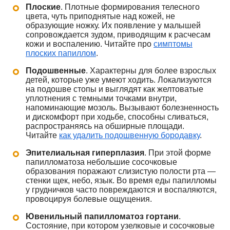
Плоские
. Плотные формирования телесного
цвета, чуть приподнятые над кожей, не
образующие ножку. Их появление у малышей
сопровождается зудом, приводящим к расчесам
кожи и воспалению. Читайте про
симптомы
плоских папиллом
.
Подошвенные
. Характерны для более взрослых
детей, которые уже умеют ходить. Локализуются
на подошве стопы и выглядят как желтоватые
уплотнения с темными точками внутри,
напоминающие мозоль. Вызывают болезненность
и дискомфорт при ходьбе, способны сливаться,
распространяясь на обширные площади.
Читайте
как удалить подошвенную бородавку
.
Эпителиальная гиперплазия
. При этой форме
папилломатоза небольшие сосочковые
образования поражают слизистую полости рта —
стенки щек, небо, язык. Во время еды папилломы
у грудничков часто повреждаются и воспаляются,
провоцируя болевые ощущения.
Ювенильный папилломатоз гортани
.
Состояние, при котором узелковые и сосочковые