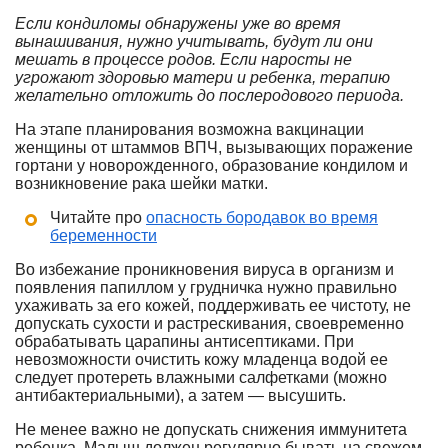
Если кондиломы обнаружены уже во время
вынашивания, нужно учитывать, будут ли они
мешать в процессе родов. Если наросты не
угрожают здоровью матери и ребенка, терапию
желательно отложить до послеродового периода.
На этапе планирования возможна вакцинации
женщины от штаммов ВПЧ, вызывающих поражение
гортани у новорожденного, образование кондилом и
возникновение рака шейки матки.
Читайте про
опасность бородавок во время
беременности
Во избежание проникновения вируса в организм и
появления папиллом у грудничка нужно правильно
ухаживать за его кожей, поддерживать ее чистоту, не
допускать сухости и растрескивания, своевременно
обрабатывать царапины антисептиками. При
невозможности очистить кожу младенца водой ее
следует протереть влажными салфетками (можно
антибактериальными), а затем — высушить.
Не менее важно не допускать снижения иммунитета
ребенка. Малыш должен регулярно бывать на свежем