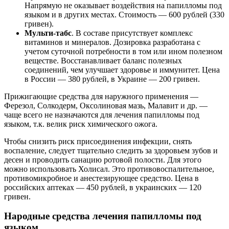
Напрямую не оказывает воздействия на папилломы под
языком и в других местах. Стоимость — 600 рублей (330
гривен).
Мульти-табс
. В составе присутствует комплекс
витаминов и минералов. Дозировка разработана с
учетом суточной потребности в том или ином полезном
веществе. Восстанавливает баланс полезных
соединений, чем улучшает здоровье и иммунитет. Цена
в России — 380 рублей, в Украине — 200 гривен.
Прижигающие средства для наружного применения —
Ферезол, Солкодерм, Оксолиновая мазь, Малавит и др. —
чаще всего не назначаются для лечения папилломы под
языком, т.к. велик риск химического ожога.
Чтобы снизить риск присоединения инфекции, снять
воспаление, следует тщательно следить за здоровьем зубов и
десен и проводить санацию ротовой полости. Для этого
можно использовать Холисал. Это противовоспалительное,
противомикробное и анестезирующее средство. Цена в
российских аптеках — 450 рублей, в украинских — 120
гривен.
Народные средства лечения папилломы под
языком