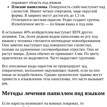
поражают область под языком.
Плоские папилломы
. Поверхность слабо выступает над
слизистой. Имеют четкие очертания, чаще округлой
формы. В ширину могут достигать до 1,5 см.
Отличаются светлым окрасом. Редко создают группы.
Излюбленное место — по бокам языка и под ним.
В остальных 40% возбудителем выступает ВПЧ других
штаммов. Так, более редким видом папилломы во рту под
языком у человека считаются нитевидные новообразования.
Они заметно выступают над поверхностью слизистых,
похожи на удлиненные сосочкообразные отростки. Они не
растут вширь. Длина обычно не превышает 4 мм. По цвету
практически не выделяются. Часто вырастают группами.
Все описанные виды наростов не провоцируют зуд,
покраснение, воспаление окружающих тканей, если на них
никак не воздействовать. Однако хронические травмы могут
привести к изъязвлению тела папилломы, что часто вызывает
рак.
Методы лечения папиллом под языком
Если наросты возникают на кожных покровах, то