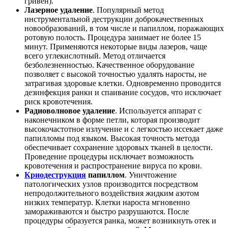
гривен).
Лазерное удаление
. Популярный метод
инструментальной деструкции доброкачественных
новообразований, в том числе и папиллом, поражающих
ротовую полость. Процедура занимает не более 15
минут. Применяются некоторые виды лазеров, чаще
всего углекислотный. Метод отличается
безболезненностью. Качественное оборудование
позволяет с высокой точностью удалять наросты, не
затрагивая здоровые клетки. Одновременно проводится
дезинфекция ранки и спаивание сосудов, что исключает
риск кровотечения.
Радиоволновое удаление
. Используется аппарат с
наконечником в форме петли, которая производит
высокочастотное излучение и с легкостью иссекает даже
папилломы под языком. Высокая точность метода
обеспечивает сохранение здоровых тканей в целости.
Проведение процедуры исключает возможность
кровотечения и распространение вируса по крови.
Криодеструкция
папиллом
. Уничтожение
патологических узлов производится посредством
непродолжительного воздействия жидким азотом
низких температур. Клетки нароста мгновенно
замораживаются и быстро разрушаются. После
процедуры образуется ранка, может возникнуть отек и