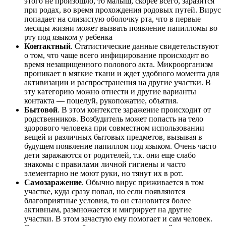
этого не произошло, то малыш, скорее всего, заразится
при родах, во время прохождения родовых путей. Вирус
попадает на слизистую оболочку рта, что в первые
месяцы жизни может вызвать появление папилломы во
рту под языком у ребенка
Контактный
. Статистические данные свидетельствуют
о том, что чаще всего инфицирование происходит во
время незащищенного полового акта. Микроорганизм
проникает в мягкие ткани и ждет удобного момента для
активизации и распространения на другие участки. В
эту категорию можно отнести и другие варианты
контакта — поцелуй, рукопожатие, объятия.
Бытовой
. В этом контексте заражение происходит от
родственников. Возбудитель может попасть на тело
здорового человека при совместном использовании
вещей и различных бытовых предметов, вызывая в
будущем появление папиллом под языком. Очень часто
дети заражаются от родителей, т.к. они еще слабо
знакомы с правилами личной гигиены и часто
элементарно не моют руки, но тянут их в рот.
Самозаражение
. Обычно вирус приживается в том
участке, куда сразу попал, но если появляются
благоприятные условия, то он становится более
активным, размножается и мигрирует на другие
участки. В этом зачастую ему помогает и сам человек.