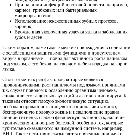
При наличии инфекций в ротовой полости, например,
кариеса, грибковых или бактериальных
микроорганизмов;
Использование некачественных зубных протезов,
коронок;
Врожденная укороченная уздечка языка и заболевания
зубов и десен.
Таким образом, даже самые мелкие повреждения в сочетании
с ослабленными защитными функциями и присутствием
вируса в организме — повод для активного роста папиллом
под языком, с его боков, на твердом небе и изредка на корне
языка.
Стоит отметить ряд факторов, которые являются
провоцирующими рост папилломы под языком причинами,
т.к. служат поводом к ослаблению организма человека,
снижению его защитных функций и активизации вируса. К
таковым относят плохую экологическую ситуацию,
несбалансированность пищевого рациона, авитаминоз,
беспорядочную половую жизнь и невыполнение правил
личной гигиены, слабую физическую активность, наличие
хронических или острых болезней, особенно тех, которые
губительно сказываются на иммунной системе, например,
ВИЧ. Также негативно сказываются и вредные привычки,