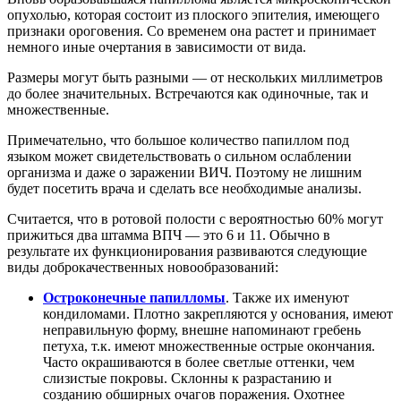
опухолью, которая состоит из плоского эпителия, имеющего
признаки ороговения. Со временем она растет и принимает
немного иные очертания в зависимости от вида.
Размеры могут быть разными — от нескольких миллиметров
до более значительных. Встречаются как одиночные, так и
множественные.
Примечательно, что большое количество папиллом под
языком может свидетельствовать о сильном ослаблении
организма и даже о заражении ВИЧ. Поэтому не лишним
будет посетить врача и сделать все необходимые анализы.
Считается, что в ротовой полости с вероятностью 60% могут
прижиться два штамма ВПЧ — это 6 и 11. Обычно в
результате их функционирования развиваются следующие
виды доброкачественных новообразований:
Остроконечные папилломы
. Также их именуют
кондиломами. Плотно закрепляются у основания, имеют
неправильную форму, внешне напоминают гребень
петуха, т.к. имеют множественные острые окончания.
Часто окрашиваются в более светлые оттенки, чем
слизистые покровы. Склонны к разрастанию и
созданию обширных очагов поражения. Охотнее