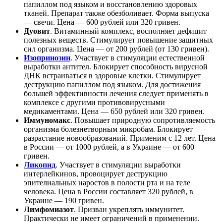
папиллом под языком и восстановлению здоровых
тканей. Препарат также обезболивает. Форма выпуска
— свечи. Цена — 600 рублей или 320 гривен.
Дуовит
. Витаминный комплекс, восполняет дефицит
полезных веществ. Стимулирует повышение защитных
сил организма. Цена — от 200 рублей (от 130 гривен).
Изопринозин
. Участвует в стимуляции естественной
выработки антител. Блокирует способность вирусной
ДНК встраиваться в здоровые клетки. Стимулирует
деструкцию папиллом под языком. Для достижения
большей эффективности лечения следует применять в
комплексе с другими противовирусными
медикаментами. Цена — 650 рублей или 320 гривен.
Иммуномакс
. Повышает природную сопротивляемость
организма болезнетворным микробам. Блокирует
разрастание новообразований. Применим с 12 лет. Цена
в России — от 1000 рублей, а в Украине — от 600
гривен.
Ликопид
. Участвует в стимуляции выработки
интерлейкинов, провоцирует деструкцию
эпителиальных наростов в полости рта и на теле
человека. Цена в России составляет 320 рублей, в
Украине — 190 гривен.
Лимфомиазот
. Призван укреплять иммунитет.
Практически не имеет ограничений в применении.