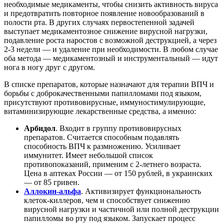
необходимые медикаменты, чтобы снизить активность вируса
и предотвратить повторное появление новообразований в
полости рта. В других случаях первостепенной задачей
выступает медикаментозное снижение вирусной нагрузки,
подавление роста наростов с возможной деструкцией, а через
2-3 недели — и удаление при необходимости. В любом случае
оба метода — медикаментозный и инструментальный — идут
нога в ногу друг с другом.
В списке препаратов, которые назначают для терапии ВПЧ и
борьбы с доброкачественными папилломами под языком,
присутствуют противовирусные, иммуностимулирующие,
витаминизирующие лекарственные средства, а именно:
Арбидол
. Входит в группу противовирусных
препаратов. Считается способным подавлять
способность ВПЧ к размножению. Усиливает
иммунитет. Имеет небольшой список
противопоказаний, применим с 2-летнего возраста.
Цена в аптеках России — от 150 рублей, в украинских
— от 85 гривен.
Аллокин-альфа
. Активизирует функциональность
клеток-киллеров, чем и способствует снижению
вирусной нагрузки и частичной или полной деструкции
папилломы во рту под языком. Запускает процесс