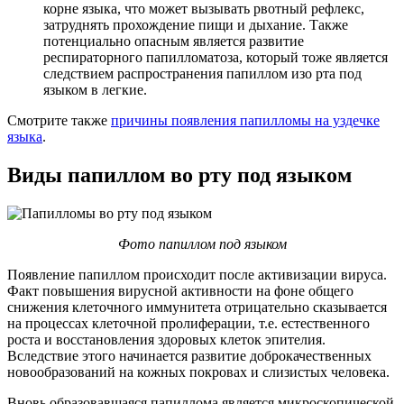
корне языка, что может вызывать рвотный рефлекс,
затруднять прохождение пищи и дыхание. Также
потенциально опасным является развитие
респираторного папилломатоза, который тоже является
следствием распространения папиллом изо рта под
языком в легкие.
Смотрите также
причины появления папилломы на уздечке
языка
.
Виды папиллом во рту под языком
Фото папиллом под языком
Появление папиллом происходит после активизации вируса.
Факт повышения вирусной активности на фоне общего
снижения клеточного иммунитета отрицательно сказывается
на процессах клеточной пролиферации, т.е. естественного
роста и восстановления здоровых клеток эпителия.
Вследствие этого начинается развитие доброкачественных
новообразований на кожных покровах и слизистых человека.
Вновь образовавшаяся папиллома является микроскопической