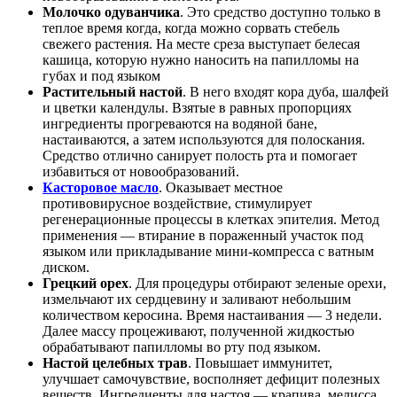
Молочко одуванчика
. Это средство доступно только в
теплое время когда, когда можно сорвать стебель
свежего растения. На месте среза выступает белесая
кашица, которую нужно наносить на папилломы на
губах и под языком
Растительный настой
. В него входят кора дуба, шалфей
и цветки календулы. Взятые в равных пропорциях
ингредиенты прогреваются на водяной бане,
настаиваются, а затем используются для полоскания.
Средство отлично санирует полость рта и помогает
избавиться от новообразований.
Касторовое масло
. Оказывает местное
противовирусное воздействие, стимулирует
регенерационные процессы в клетках эпителия. Метод
применения — втирание в пораженный участок под
языком или прикладывание мини-компресса с ватным
диском.
Грецкий орех
. Для процедуры отбирают зеленые орехи,
измельчают их сердцевину и заливают небольшим
количеством керосина. Время настаивания — 3 недели.
Далее массу процеживают, полученной жидкостью
обрабатывают папилломы во рту под языком.
Настой целебных трав
. Повышает иммунитет,
улучшает самочувствие, восполняет дефицит полезных
веществ. Ингредиенты для настоя — крапива, мелисса,