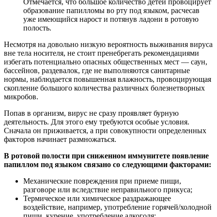
Отмечается, что большое количество детей провоцирует
образование папилломы во рту под языком, расчесав
уже имеющийся нарост и потянув ладони в ротовую
полость.
Несмотря на довольно низкую вероятность выживания вируса
вне тела носителя, не стоит пренебрегать рекомендациями
избегать потенциально опасных общественных мест — саун,
бассейнов, раздевалок, где не выполняются санитарные
нормы, наблюдается повышенная влажность, провоцирующая
скопление большого количества различных болезнетворных
микробов.
Попав в организм, вирус не сразу проявляет бурную
деятельность. Для этого ему требуются особые условия.
Сначала он приживается, а при совокупности определенных
факторов начинает размножаться.
В ротовой полости при сниженном иммунитете появление
папиллом под языком связано со следующими факторами:
Механические повреждения при приеме пищи,
разговоре или вследствие неправильного прикуса;
Термическое или химическое раздражающее
воздействие, например, употребление горячей/холодной
пищи, курение, употребление алкоголя;