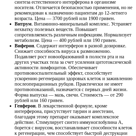
синтеза естественного интерферона в организме
носителя. Отличается безопасностью применения, но не
рекомендован к назначению пациентам до 12-летнего
возраста. Цена — 3700 рублей или 1900 гривен.
Витрум
. Витаминно-минеральный комплекс. Устраняет
нехватку полезных веществ. Повышает
сопротивляемость различным инфекциям. Нормализует
метаболизм. Цена — 400 рублей или 190 гривен.
Виферон
. Содержит интерферон в разной дозировке.
Снижает способность вируса к размножению.
Подавляет рост новообразований в полости рта и на
других участках тела за счет усиления цитотоксической
активности лимфоцитов. Обеспечивает
противовоспалительный эффект, способствует
ускорению регенерации здоровых клеток и заживлению
послеоперационных рубцов. Практически не имеет
противопоказаний, назначается с первых дней жизни.
Форма выпуска — мазь, свечи. Стоимость — от 290
рублей или 160 гривен.
Генферон
. В лекарственной формуле, кроме
интерферона, присутствует таурин и анестезин,
благодаря этому препарат оказывает комплексное
действие. Стимулирует синтез иммуноглобулина А,
борется с вирусом, восстанавливает способности клеток
к регенерации, чем способствует быстрой деструкции