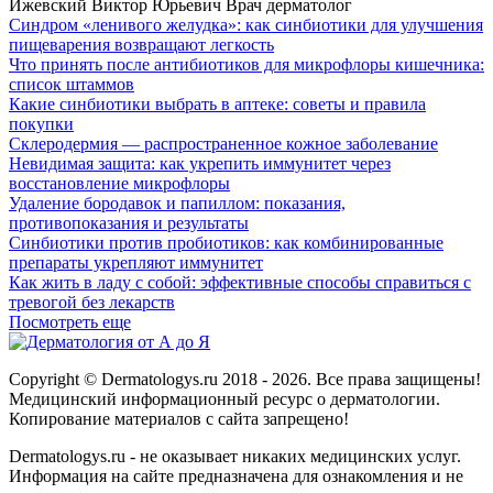
Ижевский Виктор Юрьевич
Врач дерматолог
Синдром «ленивого желудка»: как синбиотики для улучшения
пищеварения возвращают легкость
Что принять после антибиотиков для микрофлоры кишечника:
список штаммов
Какие синбиотики выбрать в аптеке: советы и правила
покупки
Склеродермия — распространенное кожное заболевание
Невидимая защита: как укрепить иммунитет через
восстановление микрофлоры
Удаление бородавок и папиллом: показания,
противопоказания и результаты
Синбиотики против пробиотиков: как комбинированные
препараты укрепляют иммунитет
Как жить в ладу с собой: эффективные способы справиться с
тревогой без лекарств
Посмотреть еще
Copyright © Dermatologys.ru 2018 - 2026. Все права защищены!
Медицинский информационный ресурс о дерматологии.
Копирование материалов с сайта запрещено!
Dermatologys.ru - не оказывает никаких медицинских услуг.
Информация на сайте предназначена для ознакомления и не