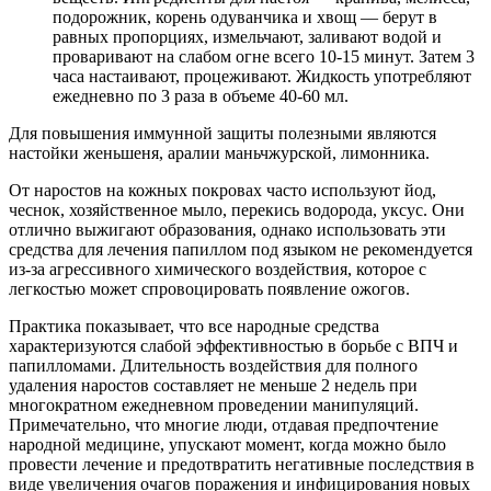
подорожник, корень одуванчика и хвощ — берут в
равных пропорциях, измельчают, заливают водой и
проваривают на слабом огне всего 10-15 минут. Затем 3
часа настаивают, процеживают. Жидкость употребляют
ежедневно по 3 раза в объеме 40-60 мл.
Для повышения иммунной защиты полезными являются
настойки женьшеня, аралии маньчжурской, лимонника.
От наростов на кожных покровах часто используют йод,
чеснок, хозяйственное мыло, перекись водорода, уксус. Они
отлично выжигают образования, однако использовать эти
средства для лечения папиллом под языком не рекомендуется
из-за агрессивного химического воздействия, которое с
легкостью может спровоцировать появление ожогов.
Практика показывает, что все народные средства
характеризуются слабой эффективностью в борьбе с ВПЧ и
папилломами. Длительность воздействия для полного
удаления наростов составляет не меньше 2 недель при
многократном ежедневном проведении манипуляций.
Примечательно, что многие люди, отдавая предпочтение
народной медицине, упускают момент, когда можно было
провести лечение и предотвратить негативные последствия в
виде увеличения очагов поражения и инфицирования новых