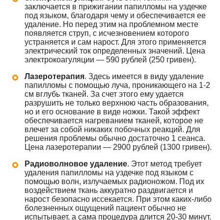
заключается в прижигании папилломы на уздечке
под языком, благодаря чему и обеспечивается ее
удаление. Но перед этим на проблемном месте
появляется струп, с исчезновением которого
устраняется и сам нарост. Для этого применяется
электрический ток определенных значений. Цена
электрокоагуляции — 590 рублей (250 гривен).
Лазеротерапия
. Здесь имеется в виду удаление
папилломы с помощью луча, проникающего на 1-2
см вглубь тканей. За счет этого ему удается
разрушить не только верхнюю часть образования,
но и его основание в виде ножки. Такой эффект
обеспечивается нагреванием тканей, которое не
влечет за собой никаких побочных реакций. Для
решения проблемы обычно достаточно 1 сеанса.
Цена лазеротерапии — 2900 рублей (1300 гривен).
Радиоволновое удаление
. Этот метод требует
удаления папилломы на уздечке под языком с
помощью волн, излучаемых радионожом. Под их
воздействием ткань аккуратно раздвигается и
нарост безопасно иссекается. При этом каких-либо
болезненных ощущений пациент обычно не
испытывает, а сама процедура длится 20-30 минут.