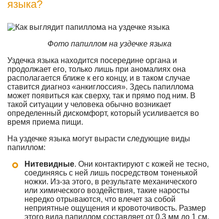
языка?
Фото папиллом на уздечке языка
Уздечка языка находится посередине органа и
продолжает его, только лишь при аномалиях она
располагается ближе к его концу, и в таком случае
ставится диагноз «анкиглоссия». Здесь папиллома
может появиться как сверху, так и прямо под ним. В
такой ситуации у человека обычно возникает
определенный дискомфорт, который усиливается во
время приема пищи.
На уздечке языка могут вырасти следующие виды
папиллом:
Нитевидные
. Они контактируют с кожей не тесно,
соединяясь с ней лишь посредством тоненькой
ножки. Из-за этого, в результате механического
или химического воздействия, такие наросты
нередко отрываются, что влечет за собой
неприятные ощущения и кровоточивость. Размер
этого вида папиллом составляет от 0.3 мм до 1 см.