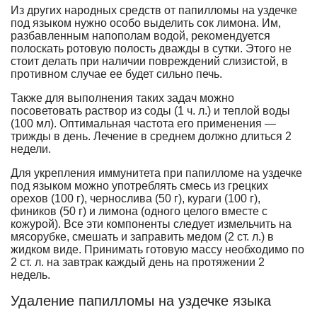
Из других народных средств от папилломы на уздечке
под языком нужно особо выделить сок лимона. Им,
разбавленным напополам водой, рекомендуется
полоскать ротовую полость дважды в сутки. Этого не
стоит делать при наличии повреждений слизистой, в
противном случае ее будет сильно печь.
Также для выполнения таких задач можно
посоветовать раствор из соды (1 ч. л.) и теплой воды
(100 мл). Оптимальная частота его применения —
трижды в день. Лечение в среднем должно длиться 2
недели.
Для укрепления иммунитета при папилломе на уздечке
под языком можно употреблять смесь из грецких
орехов (100 г), чернослива (50 г), кураги (100 г),
фиников (50 г) и лимона (одного целого вместе с
кожурой). Все эти компоненты следует измельчить на
мясорубке, смешать и заправить медом (2 ст. л.) в
жидком виде. Принимать готовую массу необходимо по
2 ст. л. на завтрак каждый день на протяжении 2
недель.
Удаление папилломы на уздечке языка