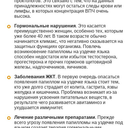
проктологов. Это связано с тем, что на данных
принадлежностях могут остаться следы крови или
лимфы, в которых концентрация ВПЧ очень
высока.
Гормональные нарушения
. Это касается
преимущественно женщин, особенно тех, которым
уже более 40 лет. В таком возрасте обычно
начинается климакс, что негативно сказывается на
защитных функциях организма. Повлечь
возникновение папилломы на уздечке языка
способен недостаток или избыток тестостерона,
прогестерона и прочих гормонов щитовидной
железы, надпочечников, яичников.
Заболевания ЖКТ
. В первую очередь опасаться
появления папиллом на уздечке языка стоит тем,
кто уже долго страдает от колита, гастрита, язвы
желудка и кишечника. Проблема возникает из-за
нарушения усвоения питательных веществ, в
результате чего развивается авитаминоз и
ухудшается иммунитет.
Лечение различными препаратами
. Прежде
всего угрозу появления папилломы на уздечке под
языком создает терапия гормональными