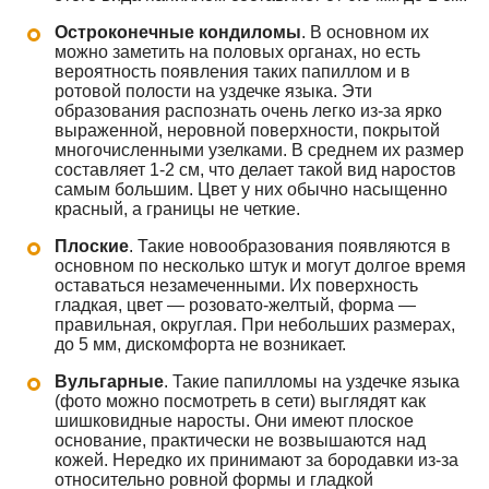
Остроконечные кондиломы
. В основном их
можно заметить на половых органах, но есть
вероятность появления таких папиллом и в
ротовой полости на уздечке языка. Эти
образования распознать очень легко из-за ярко
выраженной, неровной поверхности, покрытой
многочисленными узелками. В среднем их размер
составляет 1-2 см, что делает такой вид наростов
самым большим. Цвет у них обычно насыщенно
красный, а границы не четкие.
Плоские
. Такие новообразования появляются в
основном по несколько штук и могут долгое время
оставаться незамеченными. Их поверхность
гладкая, цвет — розовато-желтый, форма —
правильная, округлая. При небольших размерах,
до 5 мм, дискомфорта не возникает.
Вульгарные
. Такие папилломы на уздечке языка
(фото можно посмотреть в сети) выглядят как
шишковидные наросты. Они имеют плоское
основание, практически не возвышаются над
кожей. Нередко их принимают за бородавки из-за
относительно ровной формы и гладкой