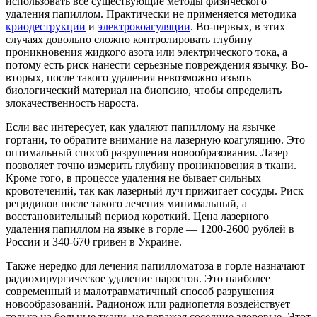
использовать все существующие методы физического
удаления папиллом. Практически не применяется методика
криодеструкции
и
электрокоагуляции
. Во-первых, в этих
случаях довольно сложно контролировать глубину
проникновения жидкого азота или электрического тока, а
потому есть риск нанести серьезные повреждения язычку. Во-
вторых, после такого удаления невозможно изъять
биологический материал на биопсию, чтобы определить
злокачественность нароста.
Если вас интересует, как удаляют папиллому на язычке
гортани, то обратите внимание на лазерную коагуляцию. Это
оптимальный способ разрушения новообразования. Лазер
позволяет точно измерить глубину проникновения в ткани.
Кроме того, в процессе удаления не бывает сильных
кровотечений, так как лазерный луч прижигает сосуды. Риск
рецидивов после такого лечения минимальный, а
восстановительный период короткий. Цена лазерного
удаления папиллом на языке в горле — 1200-2600 рублей в
России и 340-670 гривен в Украине.
Также нередко для лечения папилломатоза в горле назначают
радиохирургическое удаление наростов. Это наиболее
современный и малотравматичный способ разрушения
новообразований. Радионож или радиопетля воздействует
только на больные ткани, не поражая соседние здоровые. Этот