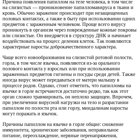
Причина появления папиллом на теле человека, в том числе
на слизистых — проникновение папилломавируса в ткани и
кровь. Обычно заражение происходит при незащищенных
половых контактах, а также в быту при использовании одних
предметов с зараженным человеком. Проще всего вирусу
проникнуть в организм через поврежденные кожные покровы
или слизистые. Он внедряется в структуру ДНК и начинает
воздействовать на процесс деления клеток. Так появляются
характерные наросты доброкачественного характера.
Чаще всего новообразования на слизистой ротовой полости,
горла, в том числе язычка, появляются из-за орального
полового контакта у взрослых или при использовании
зараженных предметов гигиены и посуды среди детей. Также
иногда вирус может передаваться от матери малышу в
процессе родов. Однако, стоит отметить, что папилломы на
язычке в горле встречаются достаточно редко, так как этот
орган сложно травмировать, он неплохо защищен. Впрочем,
при увеличении вирусной нагрузки на тело и разрастании
папиллом по полости рта или горлу, миндалинам наросты
могут поражать и язычок.
Причины папиллом на язычке в горле общие: снижение
иммунитета, хронические заболевания, неправильное
питание, переохлаждение, нервные перенапряжения,