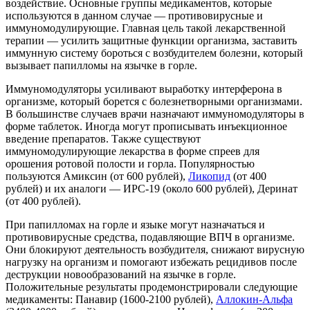
воздействие. Основные группы медикаментов, которые
используются в данном случае — противовирусные и
иммуномодулирующие. Главная цель такой лекарственной
терапии — усилить защитные функции организма, заставить
иммунную систему бороться с возбудителем болезни, который
вызывает папилломы на язычке в горле.
Иммуномодуляторы усиливают выработку интерферона в
организме, который борется с болезнетворными организмами.
В большинстве случаев врачи назначают иммуномодуляторы в
форме таблеток. Иногда могут прописывать инъекционное
введение препаратов. Также существуют
иммуномодулирующие лекарства в форме спреев для
орошения ротовой полости и горла. Популярностью
пользуются Амиксин (от 600 рублей),
Ликопид
(от 400
рублей) и их аналоги — ИРС-19 (около 600 рублей), Деринат
(от 400 рублей).
При папилломах на горле и языке могут назначаться и
противовирусные средства, подавляющие ВПЧ в организме.
Они блокируют деятельность возбудителя, снижают вирусную
нагрузку на организм и помогают избежать рецидивов после
деструкции новообразований на язычке в горле.
Положительные результаты продемонстрировали следующие
медикаменты: Панавир (1600-2100 рублей),
Аллокин-Альфа