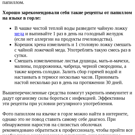
папиллом.
Хорошо зарекомендовали себя такие рецепты от папиллом
на языке в горле:
В чашке чистой теплой воды разведите чайную ложку
меда
и выпивайте 1 раз в день на голодный желудок
(если нет аллергии на продукты пчеловодства).
Корешок хрена измельчить и 1 столовую ложку смешать
с чайной ложечкой меда. Употреблять такую смесь раз в
сутки.
Смешать измельченные листья душицы, мать-и-мачехи,
малины, подорожника, чабреца, черной смородины, а
также корень солодки. Залить сбор горячей водой и
настаивать в термосе несколько часов. Принимать
настой несколько раз в день на протяжении 30 дней.
Вышеперечисленные средства помогут укрепить иммунитет и
дадут организму силы бороться с инфекцией. Эффективны
эти рецепты при условии регулярного употребления.
Фото папиллом на язычке в горле можно найти в интернете,
однако это не повод ставить самому себе диагноз. При
обнаружении наростов на слизистых оболочках
рекомендовано обратиться к профессионалу, чтобы пройти все