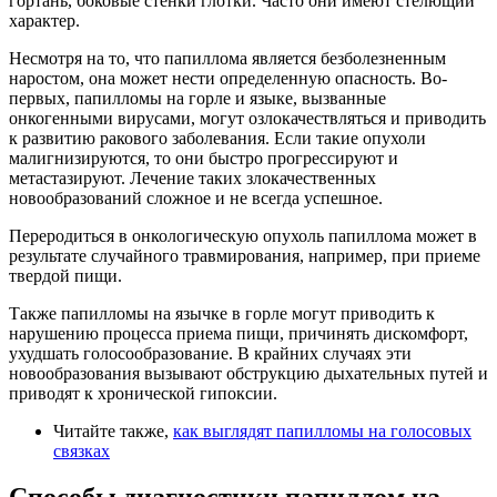
гортань, боковые стенки глотки. Часто они имеют стелющий
характер.
Несмотря на то, что папиллома является безболезненным
наростом, она может нести определенную опасность. Во-
первых, папилломы на горле и языке, вызванные
онкогенными вирусами, могут озлокачествляться и приводить
к развитию ракового заболевания. Если такие опухоли
малигнизируются, то они быстро прогрессируют и
метастазируют. Лечение таких злокачественных
новообразований сложное и не всегда успешное.
Переродиться в онкологическую опухоль папиллома может в
результате случайного травмирования, например, при приеме
твердой пищи.
Также папилломы на язычке в горле могут приводить к
нарушению процесса приема пищи, причинять дискомфорт,
ухудшать голосообразование. В крайних случаях эти
новообразования вызывают обструкцию дыхательных путей и
приводят к хронической гипоксии.
Читайте также,
как выглядят папилломы на голосовых
связках