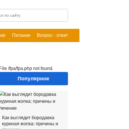
ние
Питание
Вопрос - ответ
File /fpa/fpa.php not found.
Популярное
Как выглядит бородавка
куриная жопка: причины и