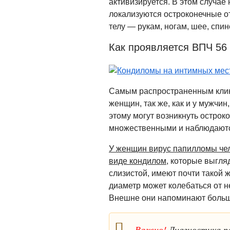
активизируется. В этом случае 
локализуются остроконечные от
телу — рукам, ногам, шее, спине
Как проявляется ВПЧ 56
Самым распространенным клин
женщин, так же, как и у мужчи
этому могут возникнуть остро
множественными и наблюдаются
У женщин вирус папилломы чел
виде кондилом
, которые выгля
слизистой, имеют почти такой 
диаметр может колебаться от 
Внешне они напоминают больш
Важно!
Диагностика п