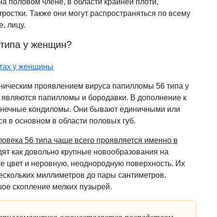
на половом члене, в области крайней плоти,
ростки. Также они могут распространяться по всему
, лицу.
 типа у женщин?
ическим проявлением вируса папилломы 56 типа у
н, являются папилломы и бородавки. В дополнение к
конечные кондиломы. Они бывают единичными или
 в основном в области половых губ.
овека 56 типа чаще всего проявляется именно в
дят как довольно крупные новообразования на
же цвет и неровную, неоднородную поверхность. Их
нескольких миллиметров до пары сантиметров.
ое скопление мелких пузырей.
апилломавируса осуществляется посредством