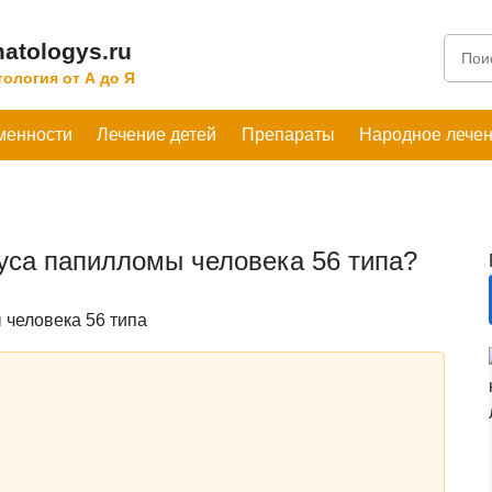
atologys.ru
ология от А до Я
менности
Лечение детей
Препараты
Народное лече
уса папилломы человека 56 типа?