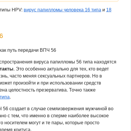
 типы
HPV
:
вирус папилломы человека 16 типа
и
18
6
аспространения вируса папилломы 56 типа находятся
такты
. Это особенно актуально для тех, кто ведет
нь, часто меняя сексуальных партнеров. Но в
может произойти и при использовании средств
ена целостность презерватива. Точно также
типа
.
 56 создает в случае семяизвержения мужчиной во
но с тем, что именно в сперме наиболее высокое
го носителем могут и те пары, которые просто
время коитуса.