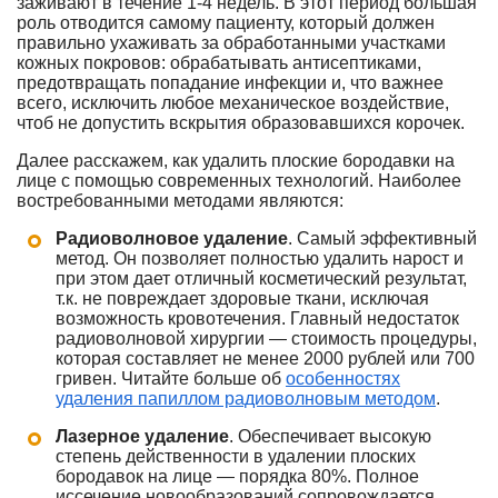
заживают в течение 1-4 недель. В этот период большая
роль отводится самому пациенту, который должен
правильно ухаживать за обработанными участками
кожных покровов: обрабатывать антисептиками,
предотвращать попадание инфекции и, что важнее
всего, исключить любое механическое воздействие,
чтоб не допустить вскрытия образовавшихся корочек.
Далее расскажем, как удалить плоские бородавки на
лице с помощью современных технологий. Наиболее
востребованными методами являются:
Радиоволновое удаление
. Самый эффективный
метод. Он позволяет полностью удалить нарост и
при этом дает отличный косметический результат,
т.к. не повреждает здоровые ткани, исключая
возможность кровотечения. Главный недостаток
радиоволновой хирургии — стоимость процедуры,
которая составляет не менее 2000 рублей или 700
гривен. Читайте больше об
особенностях
удаления папиллом радиоволновым методом
.
Лазерное удаление
. Обеспечивает высокую
степень действенности в удалении плоских
бородавок на лице — порядка 80%. Полное
иссечение новообразований сопровождается