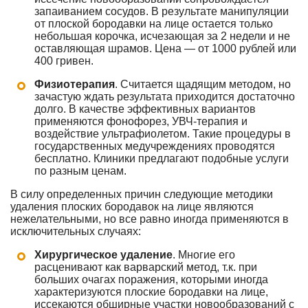
запаиванием сосудов. В результате манипуляции
от плоской бородавки на лице остается только
небольшая корочка, исчезающая за 2 недели и не
оставляющая шрамов. Цена — от 1000 рублей или
400 гривен.
Физиотерапия
. Считается щадящим методом, но
зачастую ждать результата приходится достаточно
долго. В качестве эффективных вариантов
применяются фонофорез, УВЧ-терапия и
воздействие ультрафиолетом. Такие процедуры в
государственных медучреждениях проводятся
бесплатно. Клиники предлагают подобные услуги
по разным ценам.
В силу определенных причин следующие методики
удаления плоских бородавок на лице являются
нежелательными, но все равно иногда применяются в
исключительных случаях:
Хирургическое удаление
. Многие его
расценивают как варварский метод, т.к. при
больших очагах поражения, которыми иногда
характеризуются плоские бородавки на лице,
иссекаются обширные участки новообразований с