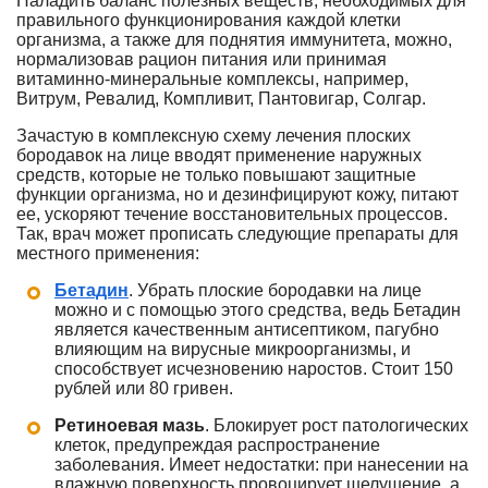
Наладить баланс полезных веществ, необходимых для
правильного функционирования каждой клетки
организма, а также для поднятия иммунитета, можно,
нормализовав рацион питания или принимая
витаминно-минеральные комплексы, например,
Витрум, Ревалид, Компливит, Пантовигар, Солгар.
Зачастую в комплексную схему лечения плоских
бородавок на лице вводят применение наружных
средств, которые не только повышают защитные
функции организма, но и дезинфицируют кожу, питают
ее, ускоряют течение восстановительных процессов.
Так, врач может прописать следующие препараты для
местного применения:
Бетадин
. Убрать плоские бородавки на лице
можно и с помощью этого средства, ведь Бетадин
является качественным антисептиком, пагубно
влияющим на вирусные микроорганизмы, и
способствует исчезновению наростов. Стоит 150
рублей или 80 гривен.
Ретиноевая мазь
. Блокирует рост патологических
клеток, предупреждая распространение
заболевания. Имеет недостатки: при нанесении на
влажную поверхность провоцирует шелушение, а