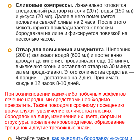
Сливовые компрессы
. Изначально готовится
специальный раствор из соли (20 г), воды (150 мл)
и уксуса (20 мл). Далее в него помещается
половина свежей сливы на 2 часа. После этого
мякоть фрукта прикладывается к плоским
бородавкам на лице и фиксируется повязкой на
несколько часов.
Отвар для повышения иммунитета
. Шиповник
(200 г) заливают водой (600 мл) и постепенно
доводят до кипения, проваривают еще 10 минут,
выключают огонь и оставляют отвар на 30 минут,
затем процеживают. Этого количества средства —
4 порции — достаточно на 2 дня. Принимать
каждые 12 часов 8-10 дней.
При возникновении каких-либо побочных эффектов
лечение народными средствами необходимо
прекратить. Также поводом к срочному посещению
врача служит увеличение количества плоских
бородавок на лице, изменение их цвета, формы и
структуры, появление кровоподтеков, образование
трещинок и другие тревожные знаки.
Читайте также,
как выводить бородавку уксусом и