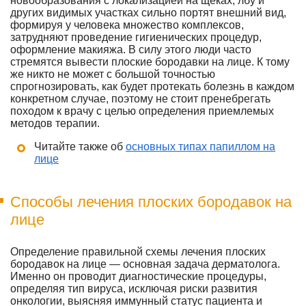
новообразования с локализацией на щеках, лбу и
других видимых участках сильно портят внешний вид,
формируя у человека множество комплексов,
затрудняют проведение гигиенических процедур,
оформление макияжа. В силу этого люди часто
стремятся вывести плоские бородавки на лице. К тому
же никто не может с большой точностью
спрогнозировать, как будет протекать болезнь в каждом
конкретном случае, поэтому не стоит пренебрегать
походом к врачу с целью определения приемлемых
методов терапии.
Читайте также об
основных типах папиллом на
лице
Способы лечения плоских бородавок на
лице
Определение правильной схемы лечения плоских
бородавок на лице — основная задача дерматолога.
Именно он проводит диагностические процедуры,
определяя тип вируса, исключая риски развития
онкологии, выясняя иммунный статус пациента и