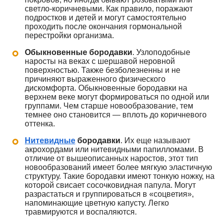
светло-коричневыми. Как правило, поражают
подростков и детей и могут самостоятельно
проходить после окончания гормональной
перестройки организма.
Обыкновенные бородавки
. Узлоподобные
наросты на веках с шершавой неровной
поверхностью. Также безболезненны и не
причиняют выраженного физического
дискомфорта. Обыкновенные бородавки на
верхнем веке могут формироваться по одной или
группами. Чем старше новообразование, тем
темнее оно становится — вплоть до коричневого
оттенка.
Нитевидные
бородавки
. Их еще называют
акрохордами или нитевидными папилломами. В
отличие от вышеописанных наростов, этот тип
новообразований имеет более мягкую эластичную
структуру. Такие бородавки имеют тонкую ножку, на
которой свисает сосочковидная папула. Могут
разрастаться и группироваться в «соцветия»,
напоминающие цветную капусту. Легко
травмируются и воспаляются.