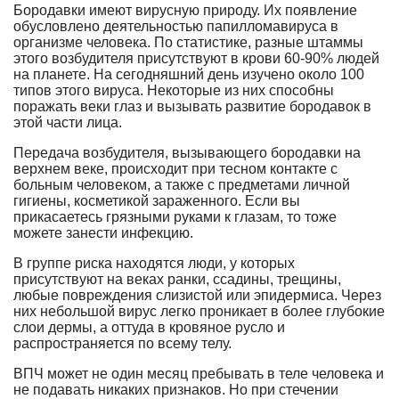
Бородавки имеют вирусную природу. Их появление
обусловлено деятельностью папилломавируса в
организме человека. По статистике, разные штаммы
этого возбудителя присутствуют в крови 60-90% людей
на планете. На сегодняшний день изучено около 100
типов этого вируса. Некоторые из них способны
поражать веки глаз и вызывать развитие бородавок в
этой части лица.
Передача возбудителя, вызывающего бородавки на
верхнем веке, происходит при тесном контакте с
больным человеком, а также с предметами личной
гигиены, косметикой зараженного. Если вы
прикасаетесь грязными руками к глазам, то тоже
можете занести инфекцию.
В группе риска находятся люди, у которых
присутствуют на веках ранки, ссадины, трещины,
любые повреждения слизистой или эпидермиса. Через
них небольшой вирус легко проникает в более глубокие
слои дермы, а оттуда в кровяное русло и
распространяется по всему телу.
ВПЧ может не один месяц пребывать в теле человека и
не подавать никаких признаков. Но при стечении