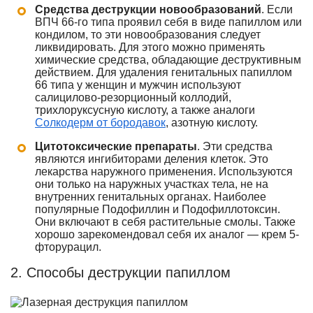
Средства деструкции новообразований
. Если
ВПЧ 66-го типа проявил себя в виде папиллом или
кондилом, то эти новообразования следует
ликвидировать. Для этого можно применять
химические средства, обладающие деструктивным
действием. Для удаления генитальных папиллом
66 типа у женщин и мужчин используют
салицилово-резорционный коллодий,
трихлоруксусную кислоту, а также аналоги
Солкодерм от бородавок
, азотную кислоту.
Цитотоксические препараты
. Эти средства
являются ингибиторами деления клеток. Это
лекарства наружного применения. Используются
они только на наружных участках тела, не на
внутренних генитальных органах. Наиболее
популярные Подофиллин и Подофиллотоксин.
Они включают в себя растительные смолы. Также
хорошо зарекомендовал себя их аналог — крем 5-
фторурацил.
2. Способы деструкции папиллом