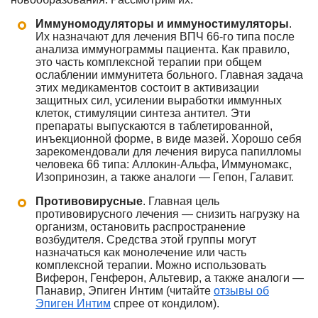
Иммуномодуляторы и иммуностимуляторы
.
Их назначают для лечения ВПЧ 66-го типа после
анализа иммунограммы пациента. Как правило,
это часть комплексной терапии при общем
ослаблении иммунитета больного. Главная задача
этих медикаментов состоит в активизации
защитных сил, усилении выработки иммунных
клеток, стимуляции синтеза антител. Эти
препараты выпускаются в таблетированной,
инъекционной форме, в виде мазей. Хорошо себя
зарекомендовали для лечения вируса папилломы
человека 66 типа: Аллокин-Альфа, Иммуномакс,
Изопринозин, а также аналоги — Гепон, Галавит.
Противовирусные
. Главная цель
противовирусного лечения — снизить нагрузку на
организм, остановить распространение
возбудителя. Средства этой группы могут
назначаться как монолечение или часть
комплексной терапии. Можно использовать
Виферон, Генферон, Альтевир, а также аналоги —
Панавир, Эпиген Интим (читайте
отзывы об
Эпиген Интим
спрее от кондилом).