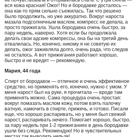
вся кожа красная! Ожог! Но и бородавке досталось —
она как-то прям сильно съежилась. Так что решено
было продолжить, но уже аккуратно. Вокруг нароста
мазала подсолнечным маслом, компресс не делала, а
просто прижигала. Ушла бородавка очень быстро, за
пару недель, наверно. Хотя если бы продолжала
делать свои адские компрессы, она бы на третий день
отвалилась. Но, конечно, никому я не советую их
делать, ожог заживляла долго, очень рада, что следов
не осталось. А вот прижигания работают хорошо,
быстро и не вредят — рекомендую.
Мария, 44 года
Спирт от бородавок — отличное и очень эффективное
средство, но применять его, конечно, нужно с умом. У
меня нарост был на руке, я прочитала — вроде там
применять можно. Сама процедура очень простая:
вокруг помазать маслом кожу, потом взять палочку
ватную, намочить в спирте, прижечь, и готово. Писали
еще, что хорошо распаривать, но у меня был свежий
нарост, распаривать нечего. Помогает хорошо, быстро,
за пару недель при 1-2 прижиганиях в день бородавки
ушли без следа. Рекомендую! Но в чувствительных
местах так выводить нельзя!