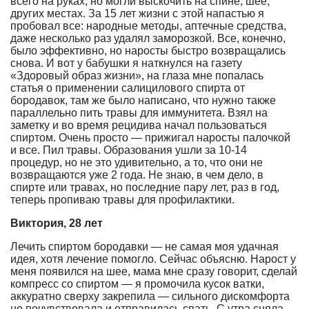
всего на руках, но могли выскочить на спине, шее,
других местах. За 15 лет жизни с этой напастью я
пробовал все: народные методы, аптечные средства,
даже несколько раз удалял заморозкой. Все, конечно,
было эффективно, но наросты быстро возвращались
снова. И вот у бабушки я наткнулся на газету
«Здоровый образ жизни», на глаза мне попалась
статья о применении салицилового спирта от
бородавок, там же было написано, что нужно также
параллельно пить травы для иммунитета. Взял на
заметку и во время рецидива начал пользоваться
спиртом. Очень просто — прижигал наросты палочкой
и все. Пил травы. Образования ушли за 10-14
процедур, но не это удивительно, а то, что они не
возвращаются уже 2 года. Не знаю, в чем дело, в
спирте или травах, но последние пару лет, раз в год,
теперь пропиваю травы для профилактики.
Виктория, 28 лет
Лечить спиртом бородавки — не самая моя удачная
идея, хотя лечение помогло. Сейчас объясню. Нарост у
меня появился на шее, мама мне сразу говорит, сделай
компресс со спиртом — я промочила кусок ватки,
аккуратно сверху закрепила — сильного дискомфорта
не почувствовала и отправилась спать. С утра сняла —