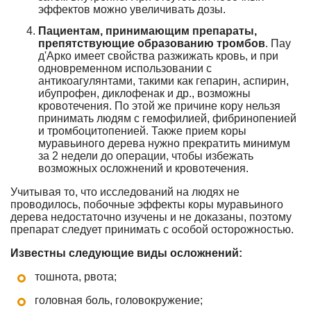
эффектов можно увеличивать дозы.
Пациентам, принимающим препараты,
препятствующие образованию тромбов
. Пау
д'Арко имеет свойства разжижать кровь, и при
одновременном использовании с
антикоагулянтами, такими как гепарин, аспирин,
ибупрофен, диклофенак и др., возможны
кровотечения. По этой же причине кору нельзя
принимать людям с гемофилией, фибринопенией
и тромбоцитопенией. Также прием коры
муравьиного дерева нужно прекратить минимум
за 2 недели до операции, чтобы избежать
возможных осложнений и кровотечения.
Учитывая то, что исследований на людях не
проводилось, побочные эффекты коры муравьиного
дерева недостаточно изучены и не доказаны, поэтому
препарат следует принимать с особой осторожностью.
Известны следующие виды осложнений:
тошнота, рвота;
головная боль, головокружение;