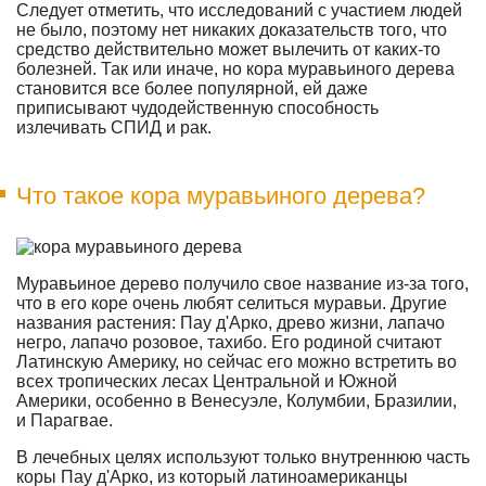
Следует отметить, что исследований с участием людей
не было, поэтому нет никаких доказательств того, что
средство действительно может вылечить от каких-то
болезней. Так или иначе, но кора муравьиного дерева
становится все более популярной, ей даже
приписывают чудодейственную способность
излечивать СПИД и рак.
Что такое кора муравьиного дерева?
Муравьиное дерево получило свое название из-за того,
что в его коре очень любят селиться муравьи. Другие
названия растения: Пау д'Арко, древо жизни, лапачо
негро, лапачо розовое, тахибо. Его родиной считают
Латинскую Америку, но сейчас его можно встретить во
всех тропических лесах Центральной и Южной
Америки, особенно в Венесуэле, Колумбии, Бразилии,
и Парагвае.
В лечебных целях используют только внутреннюю часть
коры Пау д'Арко, из который латиноамериканцы