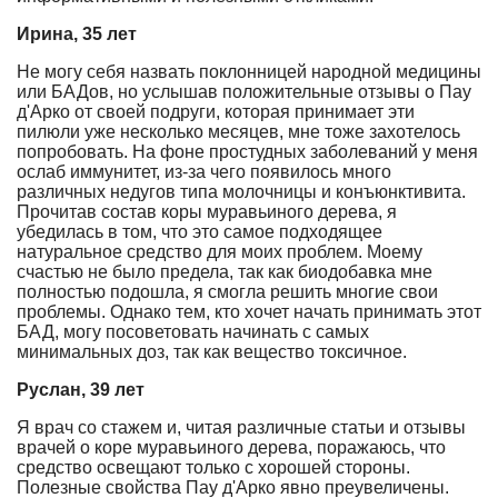
Ирина, 35 лет
Не могу себя назвать поклонницей народной медицины
или БАДов, но услышав положительные отзывы о Пау
д'Арко от своей подруги, которая принимает эти
пилюли уже несколько месяцев, мне тоже захотелось
попробовать. На фоне простудных заболеваний у меня
ослаб иммунитет, из-за чего появилось много
различных недугов типа молочницы и конъюнктивита.
Прочитав состав коры муравьиного дерева, я
убедилась в том, что это самое подходящее
натуральное средство для моих проблем. Моему
счастью не было предела, так как биодобавка мне
полностью подошла, я смогла решить многие свои
проблемы. Однако тем, кто хочет начать принимать этот
БАД, могу посоветовать начинать с самых
минимальных доз, так как вещество токсичное.
Руслан, 39 лет
Я врач со стажем и, читая различные статьи и отзывы
врачей о коре муравьиного дерева, поражаюсь, что
средство освещают только с хорошей стороны.
Полезные свойства Пау д'Арко явно преувеличены.