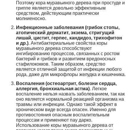
Поэтому кора муравьиного дерева при простуде и
гриппе является довольно эффективным
средством, действующим практически
молниеносно.
Инфекционные заболевания (грибок стопы,
атопический дерматит, экзема, стригущий
лишай, цистит, герпес, кандидоз, трихофитон
и др.)
. Антибактериальные свойства коры
муравьиного дерева способствуют
ингибированию процессов, связанных с ростом
бактерий и грибков и развитием вредоносных
стафилококков. Таким образом, средство
является отличной защитой от инфекции любого
рода, даже для микрофлоры желудка и кишечника.
Воспаления (остеоартрит, болезни сердца,
аллергия, бронхиальная астма)
. Легкое
воспаление нельзя назвать заболеванием, так как
оно является нормальной реакцией организма на
травмы или инфекции. Однако такой эффект в
хроническом виде всегда опасен. Именно для
противостояния опасным воспалительным
процессам и применяют пау дарко.
Использование коры муравьиного дерева от