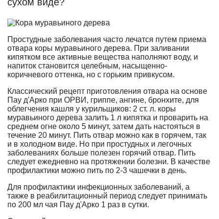
сухом виде?
Простудные заболевания часто лечатся путем приема
отвара коры муравьиного дерева. При заливании
кипятком все активные вещества наполняют воду, и
напиток становится целебным, насыщенно-
коричневого оттенка, но с горьким привкусом.
Классический рецепт приготовления отвара на основе
Пау д'Арко при ОРВИ, гриппе, ангине, бронхите, для
облегчения кашля у курильщиков: 2 ст. л. коры
муравьиного дерева залить 1 л кипятка и проварить на
среднем огне около 5 минут, затем дать настояться в
течение 20 минут. Пить отвар можно как в горячем, так
и в холодном виде. Но при простудных и легочных
заболеваниях больше полезен горячий отвар. Пить
следует ежедневно на протяжении болезни. В качестве
профилактики можно пить по 2-3 чашечки в день.
Для профилактики инфекционных заболеваний, а
также в реабилитационный период следует принимать
по 200 мл чая Пау д'Арко 1 раз в сутки.