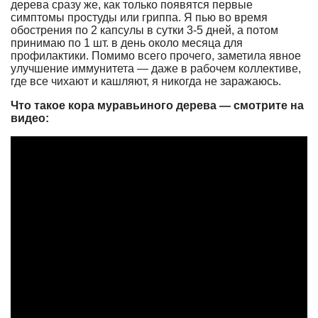
дерева сразу же, как только появятся первые
симптомы простуды или гриппа. Я пью во время
обострения по 2 капсулы в сутки 3-5 дней, а потом
принимаю по 1 шт. в день около месяца для
профилактики. Помимо всего прочего, заметила явное
улучшение иммунитета — даже в рабочем коллективе,
где все чихают и кашляют, я никогда не заражаюсь.
Что такое кора муравьиного дерева — смотрите на
видео: