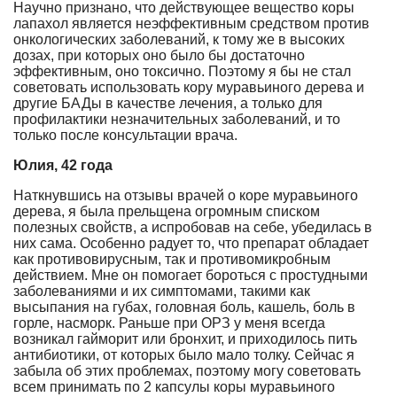
Научно признано, что действующее вещество коры
лапахол является неэффективным средством против
онкологических заболеваний, к тому же в высоких
дозах, при которых оно было бы достаточно
эффективным, оно токсично. Поэтому я бы не стал
советовать использовать кору муравьиного дерева и
другие БАДы в качестве лечения, а только для
профилактики незначительных заболеваний, и то
только после консультации врача.
Юлия, 42 года
Наткнувшись на отзывы врачей о коре муравьиного
дерева, я была прельщена огромным списком
полезных свойств, а испробовав на себе, убедилась в
них сама. Особенно радует то, что препарат обладает
как противовирусным, так и противомикробным
действием. Мне он помогает бороться с простудными
заболеваниями и их симптомами, такими как
высыпания на губах, головная боль, кашель, боль в
горле, насморк. Раньше при ОРЗ у меня всегда
возникал гайморит или бронхит, и приходилось пить
антибиотики, от которых было мало толку. Сейчас я
забыла об этих проблемах, поэтому могу советовать
всем принимать по 2 капсулы коры муравьиного