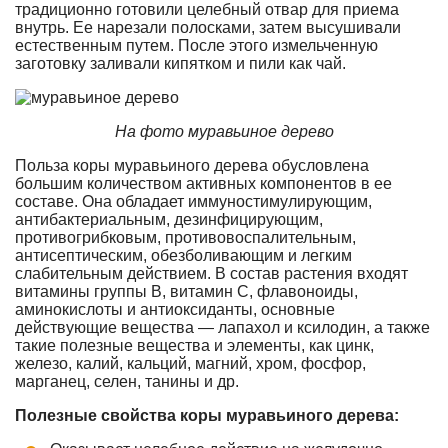
традиционно готовили целебный отвар для приема
внутрь. Ее нарезали полосками, затем высушивали
естественным путем. После этого измельченную
заготовку заливали кипятком и пили как чай.
На фото муравьиное дерево
Польза коры муравьиного дерева обусловлена
большим количеством активных компонентов в ее
составе. Она обладает иммуностимулирующим,
антибактериальным, дезинфицирующим,
противогрибковым, противовоспалительным,
антисептическим, обезболивающим и легким
слабительным действием. В состав растения входят
витамины группы B, витамин С, флавоноиды,
аминокислоты и антиоксиданты, основные
действующие вещества — лапахол и ксилодин, а также
такие полезные вещества и элементы, как цинк,
железо, калий, кальций, магний, хром, фосфор,
марганец, селен, танины и др.
Полезные свойства коры муравьиного дерева: