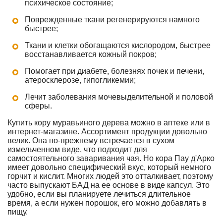
психическое состояние;
Поврежденные ткани регенерируются намного
быстрее;
Ткани и клетки обогащаются кислородом, быстрее
восстанавливается кожный покров;
Помогает при диабете, болезнях почек и печени,
атеросклерозе, гипогликемии;
Лечит заболевания мочевыделительной и половой
сферы.
Купить кору муравьиного дерева можно в аптеке или в
интернет-магазине. Ассортимент продукции довольно
велик. Она по-прежнему встречается в сухом
измельченном виде, что подходит для
самостоятельного заваривания чая. Но кора Пау д'Арко
имеет довольно специфический вкус, который немного
горчит и кислит. Многих людей это отталкивает, поэтому
часто выпускают БАД на ее основе в виде капсул. Это
удобно, если вы планируете лечиться длительное
время, а если нужен порошок, его можно добавлять в
пищу.