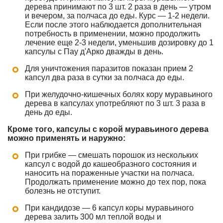
дерева принимают по 3 шт. 2 раза в день — утром
и вечером, за полчаса до еды. Курс — 1-2 недели.
Если после этого наблюдается дополнительная
потребность в применении, можно продолжить
лечение еще 2-3 недели, уменьшив дозировку до 1
капсулы с Пау д'Арко дважды в день.
Для уничтожения паразитов показан прием 2
капсул два раза в сутки за полчаса до еды.
При желудочно-кишечных болях кору муравьиного
дерева в капсулах употребляют по 3 шт. 3 раза в
день до еды.
Кроме того, капсулы с корой муравьиного дерева
можно применять и наружно:
При грибке — смешать порошок из нескольких
капсул с водой до кашеобразного состояния и
наносить на пораженные участки на полчаса.
Продолжать применение можно до тех пор, пока
болезнь не отступит.
При кандидозе — 6 капсул коры муравьиного
дерева залить 300 мл теплой воды и