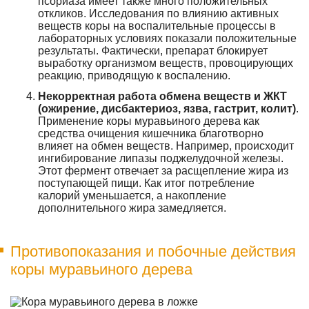
псориаза имеет также много положительных
откликов. Исследования по влиянию активных
веществ коры на воспалительные процессы в
лабораторных условиях показали положительные
результаты. Фактически, препарат блокирует
выработку организмом веществ, провоцирующих
реакцию, приводящую к воспалению.
Некорректная работа обмена веществ и ЖКТ
(ожирение, дисбактериоз, язва, гастрит, колит)
.
Применение коры муравьиного дерева как
средства очищения кишечника благотворно
влияет на обмен веществ. Например, происходит
ингибирование липазы поджелудочной железы.
Этот фермент отвечает за расщепление жира из
поступающей пищи. Как итог потребление
калорий уменьшается, а накопление
дополнительного жира замедляется.
Противопоказания и побочные действия
коры муравьиного дерева