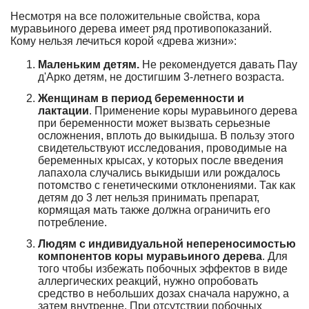
Несмотря на все положительные свойства, кора
муравьиного дерева имеет ряд противопоказаний.
Кому нельзя лечиться корой «древа жизни»:
Маленьким детям.
Не рекомендуется давать Пау
д'Арко детям, не достигшим 3-летнего возраста.
Женщинам в период беременности и
лактации
. Применение коры муравьиного дерева
при беременности может вызвать серьезные
осложнения, вплоть до выкидыша. В пользу этого
свидетельствуют исследования, проводимые на
беременных крысах, у которых после введения
лапахола случались выкидыши или рождалось
потомство с генетическими отклонениями. Так как
детям до 3 лет нельзя принимать препарат,
кормящая мать также должна ограничить его
потребление.
Людям с индивидуальной непереносимостью
компонентов
коры муравьиного дерева
. Для
того чтобы избежать побочных эффектов в виде
аллергических реакций, нужно опробовать
средство в небольших дозах сначала наружно, а
затем внутренне. При отсутствии побочных