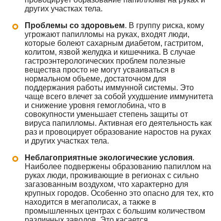
других участках тела.
Проблемы со здоровьем
. В группу риска, кому
угрожают папилломы на руках, входят люди,
которые болеют сахарным диабетом, гастритом,
колитом, язвой желудка и кишечника. В случае
гастроэнтерологических проблем полезные
вещества просто не могут усваиваться в
нормальном объеме, достаточном для
поддержания работы иммунной системы. Это
чаще всего влечет за собой ухудшение иммунитета
и снижение уровня гемоглобина, что в
совокупности уменьшает степень защиты от
вируса папилломы. Активная его деятельность как
раз и провоцирует образование наростов на руках
и других участках тела.
Неблагоприятные экологические условия
.
Наиболее подвержены образованию папиллом на
руках люди, проживающие в регионах с сильно
загазованным воздухом, что характерно для
крупных городов. Особенно это опасно для тех, кто
находится в мегаполисах, а также в
промышленных центрах с большим количеством
различных заводов. Это касается