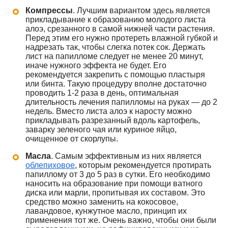
Компрессы
. Лучшим вариантом здесь является
прикладывание к образованию молодого листа
алоэ, срезанного в самой нижней части растения.
Перед этим его нужно протереть влажной губкой и
надрезать так, чтобы слегка потек сок. Держать
лист на папилломе следует не менее 20 минут,
иначе нужного эффекта не будет. Его
рекомендуется закрепить с помощью пластыря
или бинта. Такую процедуру вполне достаточно
проводить 1-2 раза в день, оптимальная
длительность лечения папилломы на руках — до 2
недель. Вместо листа алоэ к наросту можно
прикладывать разрезанный вдоль картофель,
заварку зеленого чая или куриное яйцо,
очищенное от скорлупы.
Масла
. Самым эффективным из них является
облепиховое
, которым рекомендуется протирать
папиллому от 3 до 5 раз в сутки. Его необходимо
наносить на образование при помощи ватного
диска или марли, пропитывая их составом. Это
средство можно заменить на кокосовое,
лавандовое, кунжутное масло, принцип их
применения тот же. Очень важно, чтобы они были