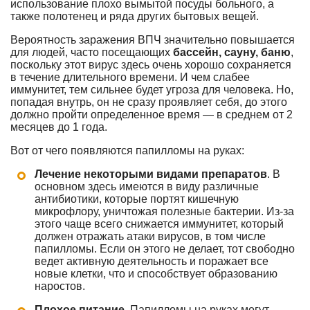
использование плохо вымытой посуды больного, а
также полотенец и ряда других бытовых вещей.
Вероятность заражения ВПЧ значительно повышается
для людей, часто посещающих
бассейн, сауну, баню
,
поскольку этот вирус здесь очень хорошо сохраняется
в течение длительного времени. И чем слабее
иммунитет, тем сильнее будет угроза для человека. Но,
попадая внутрь, он не сразу проявляет себя, до этого
должно пройти определенное время — в среднем от 2
месяцев до 1 года.
Вот от чего появляются папилломы на руках:
Лечение некоторыми видами препаратов
. В
основном здесь имеются в виду различные
антибиотики, которые портят кишечную
микрофлору, уничтожая полезные бактерии. Из-за
этого чаще всего снижается иммунитет, который
должен отражать атаки вирусов, в том числе
папилломы. Если он этого не делает, тот свободно
ведет активную деятельность и поражает все
новые клетки, что и способствует образованию
наростов.
Плохое питание
. Папилломы на руках могут