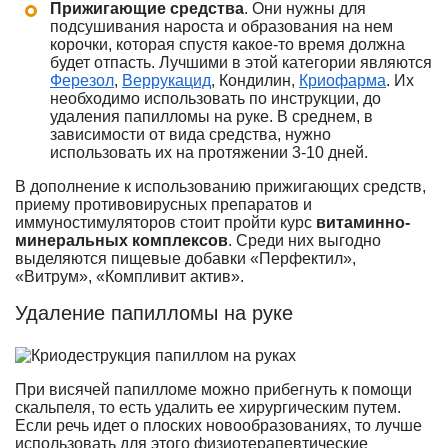
Прижигающие средства
. Они нужны для
подсушивания нароста и образования на нем
корочки, которая спустя какое-то время должна
будет отпасть. Лучшими в этой категории являются
Ферезол
,
Веррукацид
, Кондилин,
Криофарма
. Их
необходимо использовать по инструкции, до
удаления папилломы на руке. В среднем, в
зависимости от вида средства, нужно
использовать их на протяжении 3-10 дней.
В дополнение к использованию прижигающих средств,
приему противовирусных препаратов и
иммуностимуляторов стоит пройти курс
витаминно-
минеральных комплексов
. Среди них выгодно
выделяются пищевые добавки «Перфектил»,
«Витрум», «Компливит актив».
Удаление папилломы на руке
При висячей папилломе можно прибегнуть к помощи
скальпеля, то есть удалить ее хирургическим путем.
Если речь идет о плоских новообразованиях, то лучше
использовать для этого физиотерапевтические