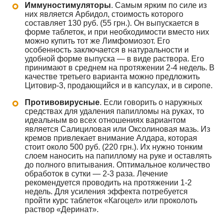
Иммуностимуляторы
. Самым ярким по силе из
них является Арбидол, стоимость которого
составляет 130 руб. (55 грн.). Он выпускается в
форме таблеток, и при необходимости вместо них
можно купить тот же Лимфомиозот. Его
особенность заключается в натуральности и
удобной форме выпуска — в виде раствора. Его
принимают в среднем на протяжении 2-4 недель. В
качестве третьего варианта можно предложить
Цитовир-3, продающийся и в капсулах, и в сиропе.
Противовирусные
. Если говорить о наружных
средствах для удаления папилломы на руках, то
идеальным во всех отношениях вариантом
является Салициловая или Оксолиновая мазь. Из
кремов привлекает внимание Алдара, которая
стоит около 500 руб. (220 грн.). Их нужно тонким
слоем наносить на папиллому на руке и оставлять
до полного впитывания. Оптимальное количество
обработок в сутки — 2-3 раза. Лечение
рекомендуется проводить на протяжении 1-2
недель. Для усиления эффекта потребуется
пройти курс таблеток «Кагоцел» или проколоть
раствор «Деринат».