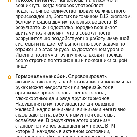
возникнуть, когда человек употребляет
недостаточное количество продуктов животного
происхождения, богатых витамином В12, железом,
белком и рядом других полезных веществ. В
результате их недостатка нередко возникает
авитаминоз и анемия, что в совокупности
разрушительно воздействует на работу иммунной
системы и не дает ей выполнять свои задачи по
отражению атак вируса на достаточном уровне.
Именно поэтому в группу риска входят прежде
всего строгие вегетарианцы и поклонники сырой
пищи.
Гормональные сбои
. Спровоцировать
активизацию вируса и образование папилломы на
руках может недостаток или переизбыток в
организме прогестерона, тестостерона,
глюкокортикоида и ряда других гормонов.
Нарушения в их производстве щитовидной
железой, надпочечниками, яичниками негативно
сказываются на работе иммунной системы,
ослабляя ее. В результате этого организм
становится менее защищенным перед ВПЧ,
который, находясь в активном состоянии,
провоцирует образование папилломы на руках и