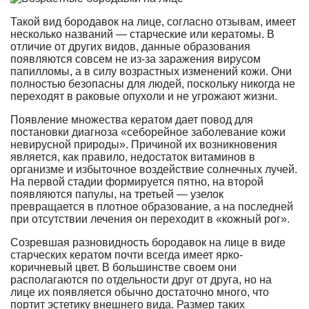
Такой вид бородавок на лице, согласно отзывам, имеет
несколько названий — старческие или кератомы. В
отличие от других видов, данные образования
появляются совсем не из-за заражения вирусом
папилломы, а в силу возрастных изменений кожи. Они
полностью безопасны для людей, поскольку никогда не
переходят в раковые опухоли и не угрожают жизни.
Появление множества кератом дает повод для
постановки диагноза «себорейное заболевание кожи
невирусной природы». Причиной их возникновения
является, как правило, недостаток витаминов в
организме и избыточное воздействие солнечных лучей.
На первой стадии формируется пятно, на второй
появляются папулы, на третьей — узелок
превращается в плотное образование, а на последней
при отсутствии лечения он переходит в «кожный рог».
Созревшая разновидность бородавок на лице в виде
старческих кератом почти всегда имеет ярко-
коричневый цвет. В большинстве своем они
располагаются по отдельности друг от друга, но на
лице их появляется обычно достаточно много, что
портит эстетику внешнего вида. Размер таких