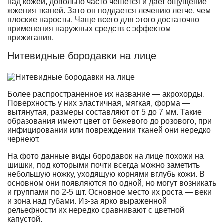
над кожей, довольно часто чешется и дает ощущение
жжения тканей. Зато он поддается лечению легче, чем
плоские наросты. Чаще всего для этого достаточно
применения наружных средств с эффектом
прижигания.
Нитевидные бородавки на лице
Более распространенное их название — акрохорды.
Поверхность у них эластичная, мягкая, форма —
вытянутая, размеры составляют от 5 до 7 мм. Такие
образования имеют цвет от бежевого до розового, при
инфицировании или повреждении тканей они нередко
чернеют.
На фото данные виды бородавок на лице похожи на
шишки, под которыми почти всегда можно заметить
небольшую ножку, уходящую корнями вглубь кожи. В
основном они появляются по одной, но могут возникать
и группами по 2-5 шт. Основное место их роста — веки
и зона над губами. Из-за ярко выраженной
рельефности их нередко сравнивают с цветной
капустой.