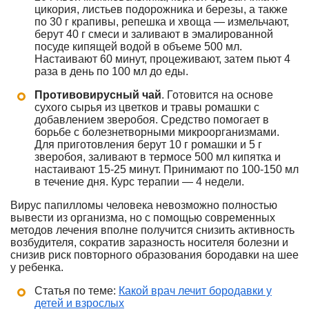
цикория, листьев подорожника и березы, а также
по 30 г крапивы, репешка и хвоща — измельчают,
берут 40 г смеси и заливают в эмалированной
посуде кипящей водой в объеме 500 мл.
Настаивают 60 минут, процеживают, затем пьют 4
раза в день по 100 мл до еды.
Противовирусный чай
. Готовится на основе
сухого сырья из цветков и травы ромашки с
добавлением зверобоя. Средство помогает в
борьбе с болезнетворными микроорганизмами.
Для приготовления берут 10 г ромашки и 5 г
зверобоя, заливают в термосе 500 мл кипятка и
настаивают 15-25 минут. Принимают по 100-150 мл
в течение дня. Курс терапии — 4 недели.
Вирус папилломы человека невозможно полностью
вывести из организма, но с помощью современных
методов лечения вполне получится снизить активность
возбудителя, сократив заразность носителя болезни и
снизив риск повторного образования бородавки на шее
у ребенка.
Статья по теме:
Какой врач лечит бородавки у
детей и взрослых