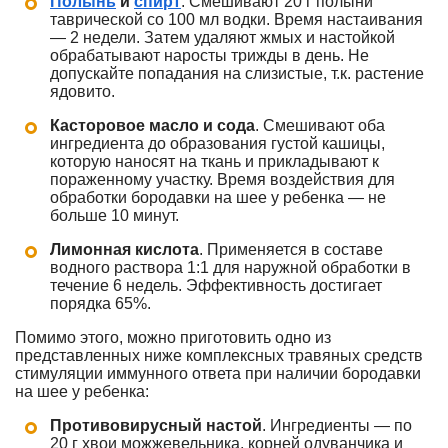
Полынь
и
спирт
. Смешивают 20 г полыни
таврической со 100 мл водки. Время настаивания
— 2 недели. Затем удаляют жмых и настойкой
обрабатывают наросты трижды в день. Не
допускайте попадания на слизистые, т.к. растение
ядовито.
Касторовое масло и сода
. Смешивают оба
ингредиента до образования густой кашицы,
которую наносят на ткань и прикладывают к
пораженному участку. Время воздействия для
обработки бородавки на шее у ребенка — не
больше 10 минут.
Лимонная кислота
. Применяется в составе
водного раствора 1:1 для наружной обработки в
течение 6 недель. Эффективность достигает
порядка 65%.
Помимо этого, можно приготовить одно из
представленных ниже комплексных травяных средств
стимуляции иммунного ответа при наличии бородавки
на шее у ребенка:
Противовирусный настой
. Ингредиенты — по
20 г хвои можжевельника, корней одуванчика и