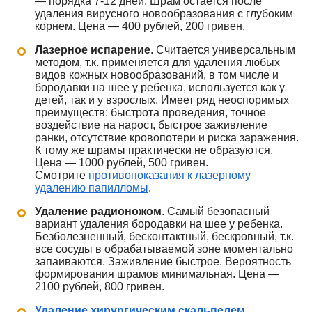
— порядка 7-12 дней. Шрам остается после
удаления вирусного новообразования с глубоким
корнем. Цена — 400 рублей, 200 гривен.
Лазерное испарение
. Считается универсальным
методом, т.к. применяется для удаления любых
видов кожных новообразований, в том числе и
бородавки на шее у ребенка, используется как у
детей, так и у взрослых. Имеет ряд неоспоримых
преимуществ: быстрота проведения, точное
воздействие на нарост, быстрое заживление
ранки, отсутствие кровопотери и риска заражения.
К тому же шрамы практически не образуются.
Цена — 1000 рублей, 500 гривен.
Смотрите
противопоказания к лазерному
удалению папилломы
.
Удаление радионожом
. Самый безопасный
вариант удаления бородавки на шее у ребенка.
Безболезненный, бесконтактный, бескровный, т.к.
все сосуды в обрабатываемой зоне моментально
запаиваются. Заживление быстрое. Вероятность
формирования шрамов минимальная. Цена —
2100 рублей, 800 гривен.
Удаление хирургическим скальпелем
.