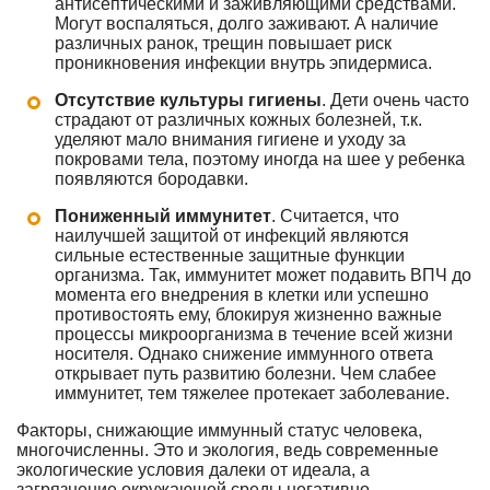
антисептическими и заживляющими средствами.
Могут воспаляться, долго заживают. А наличие
различных ранок, трещин повышает риск
проникновения инфекции внутрь эпидермиса.
Отсутствие культуры гигиены
. Дети очень часто
страдают от различных кожных болезней, т.к.
уделяют мало внимания гигиене и уходу за
покровами тела, поэтому иногда на шее у ребенка
появляются бородавки.
Пониженный иммунитет
. Считается, что
наилучшей защитой от инфекций являются
сильные естественные защитные функции
организма. Так, иммунитет может подавить ВПЧ до
момента его внедрения в клетки или успешно
противостоять ему, блокируя жизненно важные
процессы микроорганизма в течение всей жизни
носителя. Однако снижение иммунного ответа
открывает путь развитию болезни. Чем слабее
иммунитет, тем тяжелее протекает заболевание.
Факторы, снижающие иммунный статус человека,
многочисленны. Это и экология, ведь современные
экологические условия далеки от идеала, а
загрязнение окружающей среды негативно