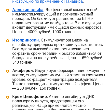
инструкцию по применению Панавира
.
Аллокин-альфа
. Эффективный комплексный
иммуностимулирующий и противовирусный
препарат. Он блокирует размножение ВПЧ и
подавляет развитие возбудителя. В его функции
входит деструкция имеющихся кожных наростов.
Цена — 4000 рублей, 1900 гривен.
Изопринозин
. Стимулирует организм на
выработку природных противовирусных агентов.
Благодаря высокой активности позволяет
сократить сроки терапии и быстро избавиться от
бородавки на шее у ребенка. Цена — 650 рублей,
340 гривен.
Анаферон
. Индуцирует формирование иммунных
клеток, стимулирует иммунный ответ на клеточном
уровне, сокращает концентрацию возбудителя.
Также производит антимутагенный эффект. Цена
— 250 рублей, 150 гривен.
Крем Цидофовир
. Активно ингибирует ДНК-
полимеразу вируса, предотвращая его
репликацию. Чаще применяется местно
непосредственно на бородавки на шее у ребенка.