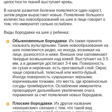
целостности тканей выступает кровь.
В начале развития болезни появляется один нарост,
затем рядом вырастают новые. Появление большого
количества новообразований на шее и лице говорит о
том, что иммунитет сильно ослаблен.
Виды бородавки на шее у ребенка:
Обыкновенные бородавки
. Их также принято
называть вульгарными. Такие новообразования на
шее появляются редко, но иногда, возникая на
лице, разносятся и ниже. Внешне они напоминают
твердые возвышения над кожей. Выступают на 3-5
мм, а в диаметре достигают 3-4 мм. Поверхность
их сухая и неровная, есть ороговелый слой. Окрас
чаще сероватый, телесный или желто-бурый.
Иногда поверхность «украшена» черными,
коричневыми точками, это места, где кровеносные
сосуды тромбируются. Ослабление иммунитета
провоцирует дальнейшее увеличение очага
поражения за счет появления новых бородавок.
Плоские бородавки
. Их другое название
«юношеские» связано с тем, что такой вид