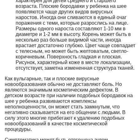
характерен для детей среднего и старшего
возраста. Плоские бородавки у ребенка на шее
появляются чаще других видов вирусных
наростов. Иногда они сливаются в единый очаг
поражения с теми, которые разрослись на лице.
Размеры одного нароста составляют 1-10 мм в
диаметре и 1-2 мм в высоту. Корень может быть в
несколько раз больше видимой части, иногда
врастает достаточно глубоко. Цвет чаще совпадает
с телесным, но может быть желтоватым, светло-
коричневым. Поверхность гладкая и плоская.
Рисунок, характерный коже в месте локализации,
отсутствует, заметна измененная структура тканей.
Как вульгарные, так и плоские вирусные
новообразования обычно не доставляют боль. Но
являются значимым косметическим дефектом. В
детском возрасте при наличии подобных бородавок на
шее у ребенка развиваются комплексы
неполноценности, он может стать замкнутым, что
негативно сказывается на его общении с людьми. В
силу этого многие прибегают к удалению подобных
новообразований в качестве косметической
процедуры.
Симптоматика может быть отягощена зудом,